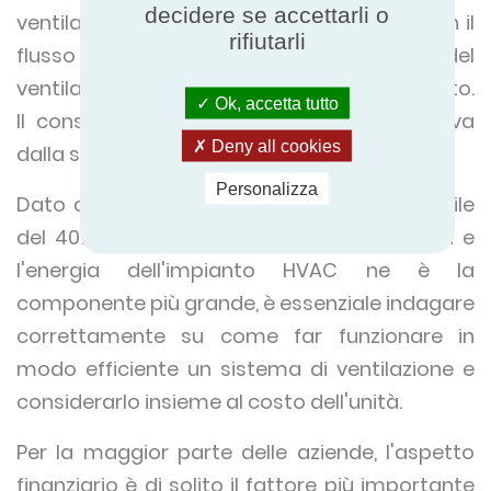
decidere se accettarli o
ventilatori per distribuire l'aria aumenta con il
rifiutarli
flusso d'aria, la pressione e l'efficienza del
ventilatore e del suo sistema di azionamento.
Ok, accetta tutto
Il consumo totale di energia annuale deriva
Deny all cookies
dalla somma di questi processi.
Personalizza
Dato che l'energia degli edifici è responsabile
del 40% del consumo energetico in Europa e
l'energia dell'impianto HVAC ne è la
componente più grande, è essenziale indagare
correttamente su come far funzionare in
modo efficiente un sistema di ventilazione e
considerarlo insieme al costo dell'unità.
Per la maggior parte delle aziende, l'aspetto
finanziario è di solito il fattore più importante