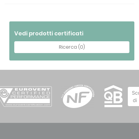
Vedi prodotti certificati
Ricerca (0)
Sc
di