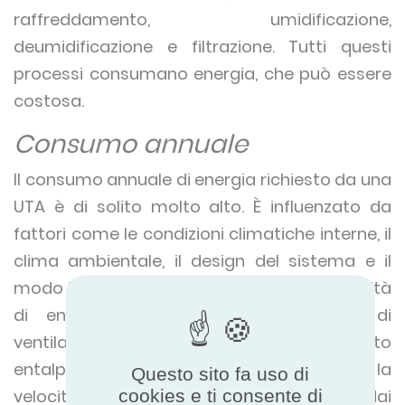
raffreddamento, umidificazione,
deumidificazione e filtrazione. Tutti questi
processi consumano energia, che può essere
costosa.
Consumo annuale
Il consumo annuale di energia richiesto da una
UTA è di solito molto alto. È influenzato da
fattori come le condizioni climatiche interne, il
clima ambientale, il design del sistema e il
modo in cui viene fatto funzionare. La quantità
di energia usata per trattare l'aria di
ventilazione aumenta il cambiamento
entalpico (calore assolto o evoluto) e la
Questo sito fa uso di
cookies e ti consente di
velocità del flusso d'aria. L'energia usata dai