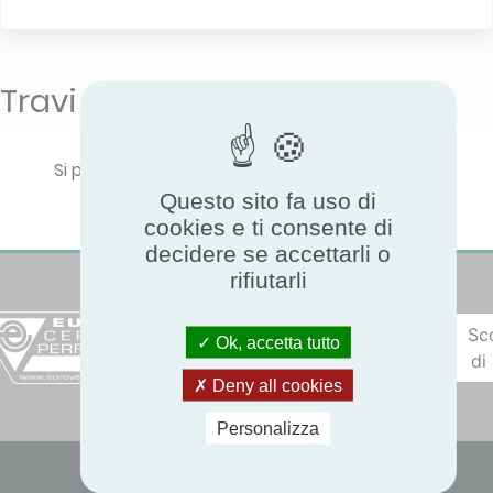
Travi fredde
Si prega di selezionare un tipo di prodotto per
visualizzare le prestazioni certificate.
Questo sito fa uso di
cookies e ti consente di
decidere se accettarli o
rifiutarli
Sc
Ok, accetta tutto
di
Deny all cookies
Personalizza