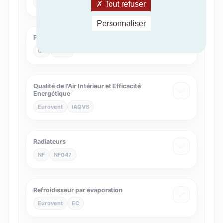
Eurovent
CB
Tout refuser
Personnaliser
Procédés solaires
QB
QB39
Qualité de l'Air Intérieur et Efficacité
Energétique
Eurovent
IAQVS
Radiateurs
NF
NF047
Refroidisseur par évaporation
Eurovent
EC