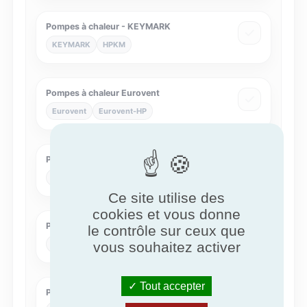
Pompes à chaleur - KEYMARK
KEYMARK
HPKM
Pompes à chaleur Eurovent
Eurovent
Eurovent-HP
Pompes à chaleur MCS
MCS
MCS007
Ce site utilise des
cookies et vous donne
Pompes à chaleur NF
le contrôle sur ceux que
vous souhaitez activer
NF
NF414
Tout accepter
Poutres climatiques