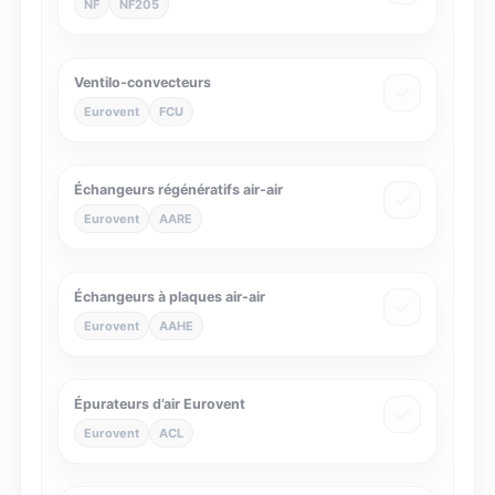
NF
NF205
Ventilo-convecteurs
Eurovent
FCU
Échangeurs régénératifs air-air
Eurovent
AARE
Échangeurs à plaques air-air
Eurovent
AAHE
Épurateurs d’air Eurovent
Eurovent
ACL