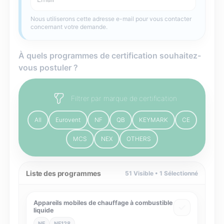
Nous utiliserons cette adresse e-mail pour vous contacter
concernant votre demande.
À quels programmes de certification souhaitez-
vous postuler ?
Filtrer par marque de certification
All
Eurovent
NF
QB
KEYMARK
CE
MCS
NEX
OTHERS
Liste des programmes
51
Visible •
1
Sélectionné
Appareils mobiles de chauffage à combustible
liquide
NF
NF128