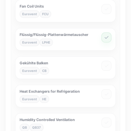
Fan Coil Units
Eurovent
FCU
Flüssig/Flüssig-Plattenwärmetauscher
Eurovent
LPHE
Gekühlte Balken
Eurovent
CB
Heat Exchangers for Refrigeration
Eurovent
HE
Humidity Controlled Ventilation
QB
QB37