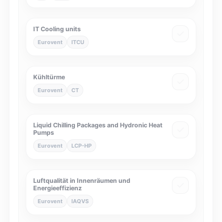
IT Cooling units
Eurovent
ITCU
Kühltürme
Eurovent
CT
Liquid Chilling Packages and Hydronic Heat
Pumps
Eurovent
LCP-HP
Luftqualität in Innenräumen und
Energieeffizienz
Eurovent
IAQVS