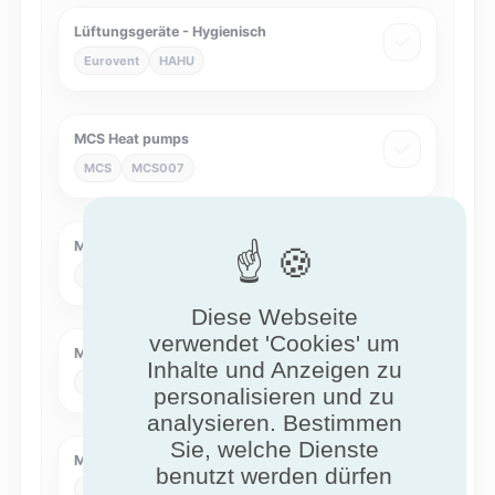
Lüftungsgeräte - Hygienisch
Eurovent
HAHU
MCS Heat pumps
MCS
MCS007
Micro Combined Heat and Power
NF
NF542
Diese Webseite
verwendet 'Cookies' um
Mobile liquid fuel heaters
Inhalte und Anzeigen zu
NF
NF128
personalisieren und zu
analysieren. Bestimmen
Sie, welche Dienste
Multi-energy
benutzt werden dürfen
NF
NF462