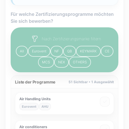
Für welche Zertifizierungsprogramme möchten
Sie sich bewerben?
Nach Zertifizierungsmarke filtern
All
Eurovent
NF
QB
KEYMARK
CE
MCS
NEX
OTHERS
Liste der Programme
51
Sichtbar •
1
Ausgewählt
Air Handling Units
Eurovent
AHU
Air conditioners