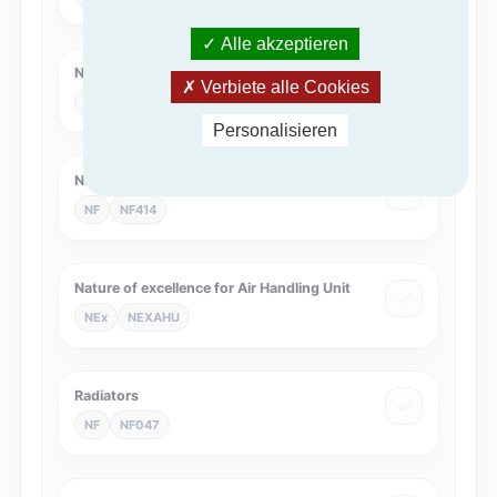
Alle akzeptieren
NF Air cleaners
Verbiete alle Cookies
NF
NF536
Personalisieren
NF Heat Pumps
NF
NF414
Nature of excellence for Air Handling Unit
NEx
NEXAHU
Radiators
NF
NF047