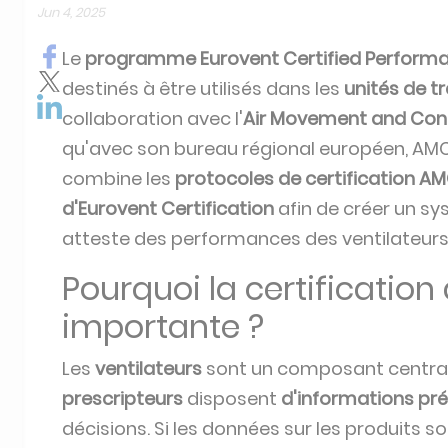
Jun 4, 2025
Le
programme Eurovent Certified Performan
destinés à être utilisés dans les
unités de t
collaboration avec l'
Air Movement and Contr
qu'avec son bureau régional européen, AMC
combine les
protocoles de certification A
d'Eurovent Certification
afin de créer un s
atteste des performances des ventilateur
Pourquoi la certification 
importante ?
Les
ventilateurs
sont un composant central d
prescripteurs
disposent
d'informations pré
décisions. Si les données sur les produits s