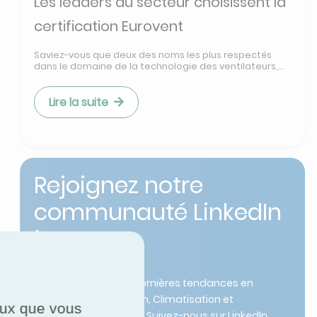
Les leaders du secteur choisissent la
certification Eurovent
Saviez-vous que deux des noms les plus respectés
dans le domaine de la technologie des ventilateurs,...
Lire la suite
Rejoignez notre
communauté LinkedIn
!
Restez informé des dernières tendances en
Chauffage, Ventilation, Climatisation et
ceux que vous
Réfrigération (HVACR). Suivez-nous sur LinkedIn