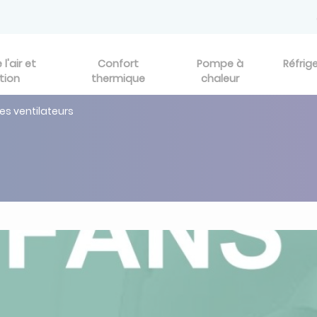
l'air et
Confort
Pompe à
Réfrig
tion
thermique
chaleur
es ventilateurs