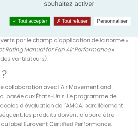
souhaitez activer
concernés ?
Tout accepter
Tout refuser
Personnaliser
tous les types de ventilateurs destinés à être
erts par le champ d'application de la norme «
ct Rating Manual for Fan Air Performance
»
des ventilateurs).
 ?
de collaboration avec l'Air Movement and
nc., basée aux États-Unis. Le programme de
rotocoles d'évaluation de l'AMCA, parallèlement
nséquent, les produits doivent d'abord être
 au label Eurovent Certified Performance.