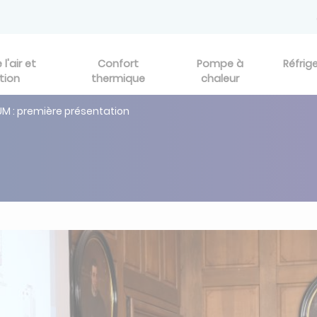
l'air et
Confort
Pompe à
Réfrig
tion
thermique
chaleur
M : première présentation