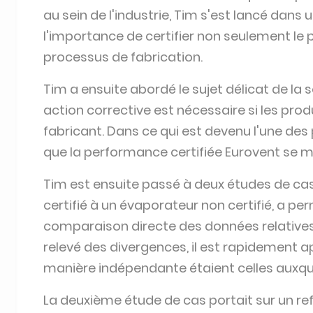
processus de fabrication.
Tim a ensuite abordé le sujet délicat de la 
action corrective est nécessaire si les pro
fabricant. Dans ce qui est devenu l'une des ph
que la performance certifiée Eurovent se mé
Tim est ensuite passé à deux études de cas
certifié à un évaporateur non certifié, a per
comparaison directe des données relative
relevé des divergences, il est rapidement a
manière indépendante étaient celles auxquelle
La deuxième étude de cas portait sur un refro
souligné l'impact qu'un refroidisseur sec p
système, le refroidisseur et les ventilateurs