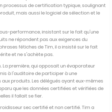
sous-performance, insistant sur le fait qu'une
duits ne répondent pas aux exigences du
rases fétiches de Tim, il a insisté sur le fait
rite et ne s'achète pas.
. La première, qui opposait un évaporateur
mis à l'auditoire de participer à une
s aux produits. Les délégués ayant eux-mêmes
pparu que les données certifiées et vérifiées de
s il fallait se fier.
idisseur sec certifié et non certifié. Tim a
eu performant peut avoir sur le reste du
 du refroidisseur sec devant travailler plus dur