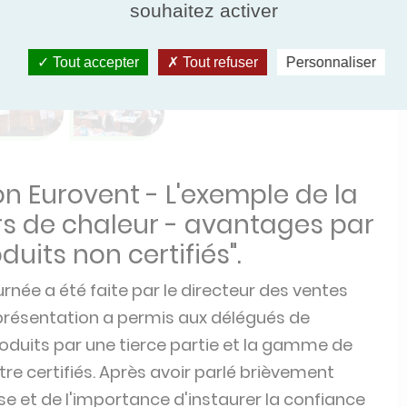
souhaitez activer
Tout accepter
Tout refuser
Personnaliser
n Eurovent - L'exemple de la
rs de chaleur - avantages par
duits non certifiés".
rnée a été faite par le directeur des ventes
 présentation a permis aux délégués de
roduits par une tierce partie et la gamme de
tre certifiés. Après avoir parlé brièvement
se et de l'importance d'instaurer la confiance
 un processus de certification typique, soulignant
oduit, mais aussi le logiciel de sélection et le