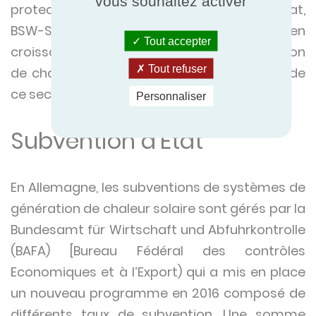
vous souhaitez activer
protection du climat et les subventions d’Etat,
BSW-Solar prévoit une demande en
Tout accepter
croissance pour les systèmes de génération
Tout refuser
de chaleur solaire et donc une croissance de
ce secteur d’activité en 2017.
Personnaliser
Subvention d’Etat
En Allemagne, les subventions de systèmes de
génération de chaleur solaire sont gérés par la
Bundesamt für Wirtschaft und Abfuhrkontrolle
(BAFA) [Bureau Fédéral des contrôles
Economiques et à l’Export) qui a mis en place
un nouveau programme en 2016 composé de
différents taux de subvention. Une somme