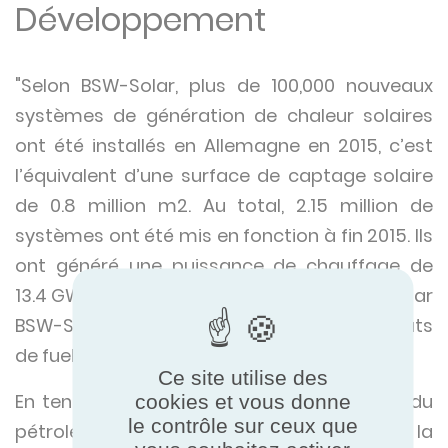
Développement
"Selon BSW-Solar, plus de 100,000 nouveaux
systèmes de génération de chaleur solaires
ont été installés en Allemagne en 2015, c’est
l’équivalent d’une surface de captage solaire
de 0.8 million m2. Au total, 2.15 million de
systèmes ont été mis en fonction à fin 2015. Ils
ont généré une puissance de chauffage de
13.4 GW en 2015. Selon les calculs effectués par
BSW-Solar, cela a permis l’économie de couts
de fuel de €190 million."
Ce site utilise des
En tenant compte de la hausse des cours du
cookies et vous donne
le contrôle sur ceux que
pétrole, des législations plus strictes sur la