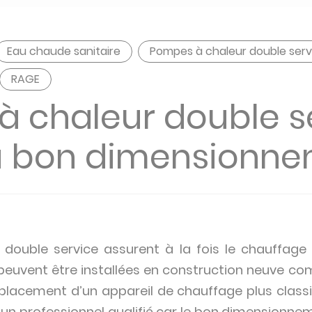
Eau chaude sanitaire
Pompes à chaleur double ser
RAGE
 chaleur double se
au bon dimensionn
double service assurent à la fois le chauffage 
s peuvent être installées en construction neuve c
placement d’un appareil de chauffage plus class
 un professionnel qualifié car le bon dimensionneme