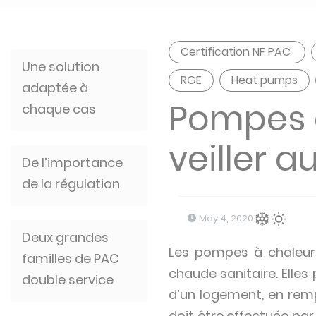
Certification NF PAC
Une solution
RGE
Heat pumps
adaptée à
Pompes à
chaque cas
veiller 
De l’importance
de la régulation
May 4, 2020
Deux grandes
Les pompes à chaleur 
familles de PAC
chaude sanitaire. Elle
double service
d’un logement, en rem
doit être effectuée par