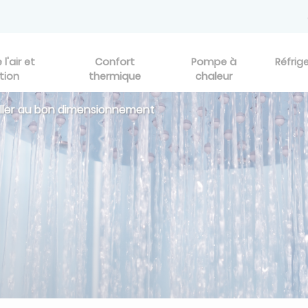
l'air et
Confort
Pompe à
Réfrig
tion
thermique
chaleur
eiller au bon dimensionnement