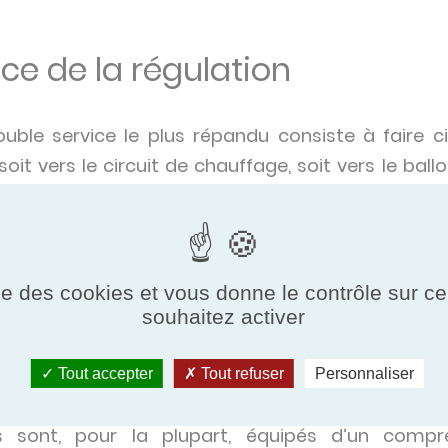
ce de la régulation
ble service le plus répandu consiste à faire cir
it vers le circuit de chauffage, soit vers le bal
basculement entre les deux fonctions s’opère 
mande d’une vanne à trois voies directionnelles. 
e la priorité à la production d’eau chaude la nuit
ts et le prix du kWh moins élevé. Ce mode 
ise des cookies et vous donne le contrôle sur 
plus facile d'interrompre le chauffage ponctuellem
souhaitez activer
e capacité de stockage d’eau chaude important
ndre à deux consignes différentes : par exemple, à
Tout accepter
Tout refuser
Personnaliser
tains appareils fonctionnent en « tout ou rien 
rs sont, pour la plupart, équipés d’un compr