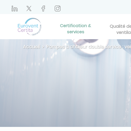
Certification &
Qualité de 
services
ventila
Accueil
Pompes à chaleur double service : v