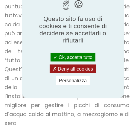
puntualmente durante la notte ma richiede
tuttavia una capacità di stoccaggio d’acqua
Questo sito fa uso di
calda notevole. La produzione d’acqua calda
cookies e ti consente di
decidere se accettarli o
può anche rispondere a due necessità diverse:
rifiutarli
ad esempio, a 55°C la notte e a 40°C il resto
del tempo. Alcuni apparecchi funzionano
Ok, accetta tutto
“tutto o niente” ed altri a velocità variabile.
Quest’ultimi sono, per la maggior parte, dotati
Deny all cookies
di un compressore con variazione elettronica
Personalizza
della velocità (tecnologia Inverter). Sarà
l’installatore a decidere qual è la soluzione
migliore per gestire i picchi di consumo
d’acqua calda al mattino, a mezzogiorno e di
sera.