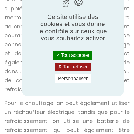
supplémentaires pour le traitement
Ce site utilise des
thermique sont nécessaires. Les échangeurs
cookies et vous donne
de chaleur compacts eau/air à ailettes sont
le contrôle sur ceux que
couramment utilisés. Ces systèmes se
vous souhaitez activer
connectent au système central de chauffage
et de refroidissement du bâtiment. Il est
Tout accepter
également possible d'incorporer une batterie
Tout refuser
dans une CTA, qui fera office d'évaporateur ou
Personnaliser
de condenseur d'un circuit frigorifique et
refroidira ou chauffera l'air traité.
Pour le chauffage, on peut également utiliser
un réchauffeur électrique, tandis que pour le
refroidissement, on utilise une batterie de
refroidissement, qui peut également être