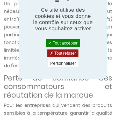
De plus, les réparations imprévues et la
Ce site utilise des
nécessité de pièces de rechange (ce qui peut
cookies et vous donne
entraîner des temps d'arrêt significatifs)
le contrôle sur ceux que
peuvent mettre à rude épreuve les budgets, en
vous souhaitez activer
particulier pour les petites entreprises qui
fonctionnent avec des marges financières
Tout accepter
limitées, impactant non seulement les profits
Tout refuser
immédiats mais aussi la viabilité à long terme
Personnaliser
de l'entreprise.
Perte de confiance des
consommateurs et
réputation de la marque
Pour les entreprises qui vendent des produits
sensibles à la température, garantir la qualité