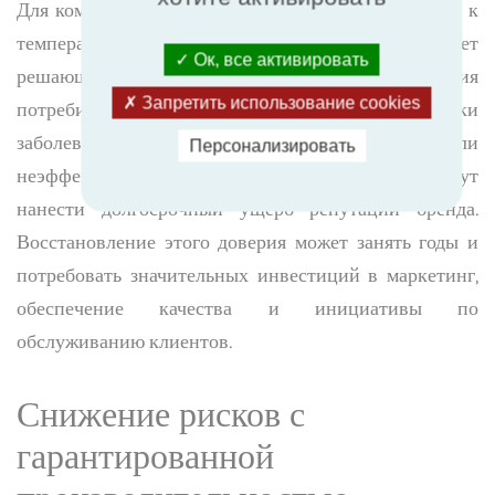
Для компаний, продающих товары, чувствительные к
температуре, обеспечение качества продукции имеет
Ок, все активировать
решающее значение для поддержания доверия
Запретить использование cookies
потребителей. Отзывы продуктов, вспышки
заболеваний, связанных с продуктами питания, или
Персонализировать
неэффективные медицинские продукты могут
нанести долгосрочный ущерб репутации бренда.
Восстановление этого доверия может занять годы и
потребовать значительных инвестиций в маркетинг,
обеспечение качества и инициативы по
обслуживанию клиентов.
Снижение рисков с
гарантированной