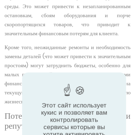
среды. Это может привести к незапланированным
остановкам, сбоям оборудования и порче
скоропортящихся товаров, что приводит к
значительным финансовым потерям для клиента.
Кроме того, неожиданные ремонты и необходимость
замены деталей (что может привести к значительным
простоям) могут затруднить бюджеты, особенно для
малых предприятий, работающих с ограниченными
финансовыми ресурсами, что влияет не только на
текущую прибыль, но и на долгосрочную
жизнеспособность бизнеса.
Этот сайт использует
кукис и позволяет вам
Потеря доверия потребителей и
контролировать
репутации бренда
сервисы которые вы
хотите активировать