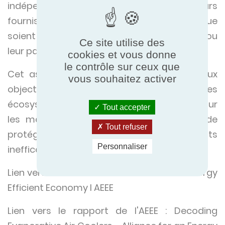
indépendante, qui permet aux meilleurs
fournisseurs d'être compétitifs, quels que
soient leurs choix technologiques, leur taille ou
Ce site utilise des
leur pays d'origine.
cookies et vous donne
le contrôle sur ceux que
Cet aspect fondamental est conforme aux
vous souhaitez activer
objectifs de l'AEEE de favoriser des
écosystèmes industriels durables, fiables pour
Tout accepter
les marchés locaux et d'exportation, et de
Tout refuser
protéger les consommateurs des produits
Personnaliser
inefficaces.
Lien vers le site de l'AEEE :
Alliance for an Energy
Efficient Economy I AEEE
Lien vers le rapport de l'AEEE :
Decoding