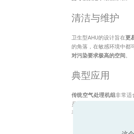
清洁与维护
卫生型AHU的设计旨在
更
的角落，在敏感环境中都
对污染要求极高的空间
。
典型应用
传统空气处理机组
非常适
员、工艺或产品必须免受
手术室、隔离室、制药生
这个