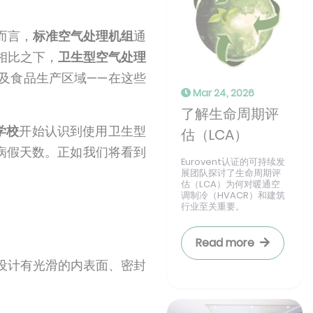
而言，
标准空气处理机组
通
相比之下，
卫生型空气处理
及食品生产区域——在这些
Mar 24, 2026
了解生命周期评
学校
开始认识到使用卫生型
估（LCA）
病假天数。正如我们将看到
Eurovent认证的可持续发
展团队探讨了生命周期评
估（LCA）为何对暖通空
调制冷（HVACR）和建筑
行业至关重要。
Read more
设计有光滑的内表面、密封