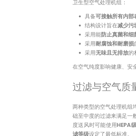
卫生型空气处理机组：
具备
可接触所有内部
结构设计旨在
减少污
采用能
防止真菌和细
采用
耐腐蚀和耐磨损
采用
无味且无排放
的
在空气纯度影响健康、安
过滤与空气质
两种类型的空气处理机组
础至中度的过滤来满足一
度送风时可能使用
HEPA
滤等级
设定了最低标准。