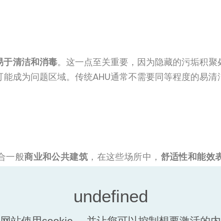
易于清洁和消毒
。这一点至关重要，因为隐藏的污垢积聚
可能成为问题区域。传统AHU通常不需要同等程度的易清
合一般
商业和公共建筑
，在这些场所中，
舒适性和能效
空气传播污染
的侵害时，
卫生级空气处理机组
则是更优的
产和食品加工领域普遍看到卫生级空气处理机组的身影。
表 1：传统 AHU 与卫生型 AHU 的简要对比
网站使用cookie， 并让您可以控制想要激活的