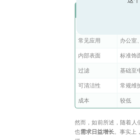
特性
传统 AH
主要用途
舒适通
常见应用
办公室
内部表面
标准饰
过滤
基础至
可清洁性
常规维
成本
较低
然而，如前所述，随着人
也
需求日益增长
。事实上