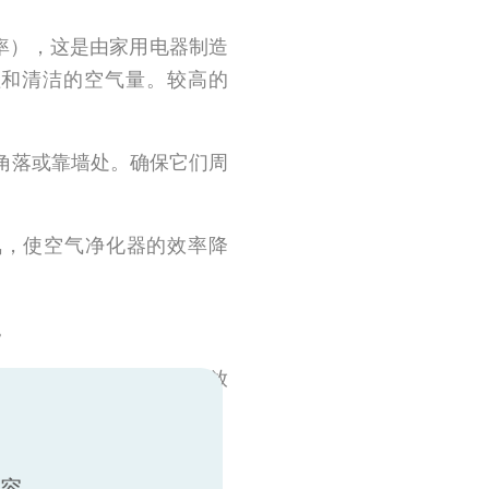
率），这是由家用电器制造
理和清洁的空气量。较高的
角落或靠墙处。确保它们周
氛，使空气净化器的效率降
。
化器的出现，有小到可以放
去除大部分传染性飞沫。
内容。