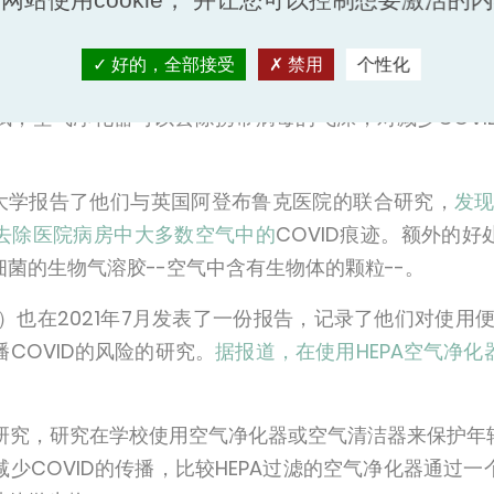
气中传播COVID和其他病毒的
好的，全部接受
禁用
个性化
试，空气净化器可以去除携带病毒的飞沫，对减少COVI
剑桥大学报告了他们与英国阿登布鲁克医院的联合研究，
发现
去除医院病房中大多数空气中的
COVID痕迹。额外的
菌的生物气溶胶--空气中含有生物体的颗粒--。
）也在2021年7月发表了一份报告，记录了他们对使用便
COVID的风险的研究。
据报道，在使用HEPA空气净
些研究，研究在学校使用空气净化器或空气清洁器来保护
少COVID的传播，比较HEPA过滤的空气净化器通过