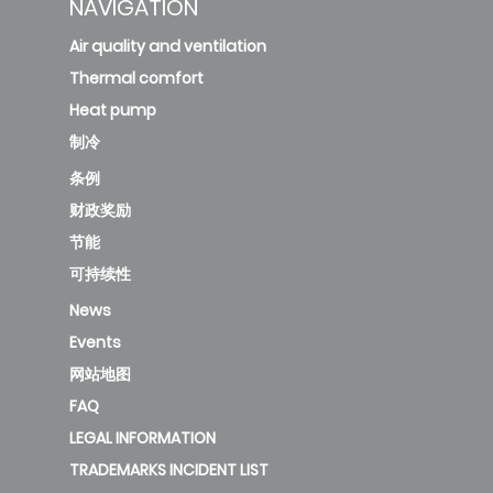
NAVIGATION
Air quality and ventilation
Thermal comfort
Heat pump
制冷
条例
财政奖励
节能
可持续性
News
Events
网站地图
FAQ
LEGAL INFORMATION
TRADEMARKS INCIDENT LIST