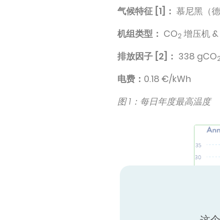
气候特征 [1]：
慕尼黑（德
机组类型：
CO
增压机 & 
2
排放因子 [2]：
338 gCO
电费：
0.18 €/kWh
图 1：每日年度最高温度
这个