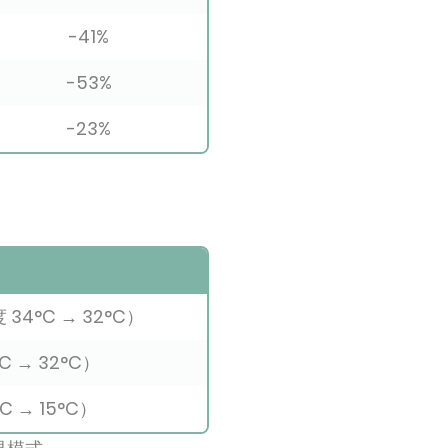
-41%
-53%
-23%
 34°C → 32°C）
6°C → 32°C）
5°C → 15°C）