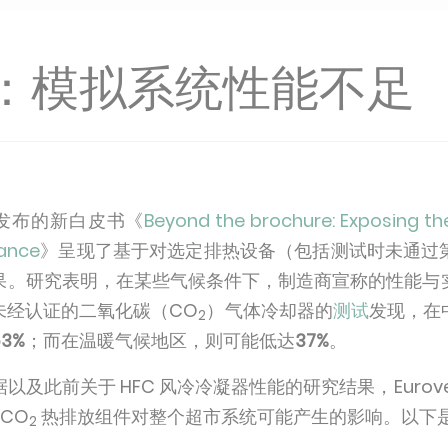
：模拟系统性能不足
tion 发布的新白皮书《
Beyond the brochure: Exposing the 
ance
》呈现了基于对选定排热设备（包括测试时未通过
果。研究表明，在某些气候条件下，制造商宣称的性能与
未经认证的二氧化碳（CO
）气体冷却器的
测试
发现，在
2
53%
；而在温暖气候地区，则可能低达
37%
。
及此前关于 HFC 风冷冷凝器性能的研究结果，Eurov
 CO
热排放组件对整个超市系统可能产生的影响。以下
2