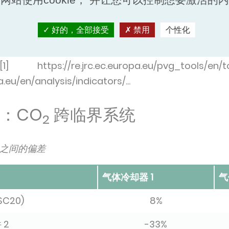
好的，全部接受
禁用
个性化
re.jrc.ec.europa.eu/pvg_tools/en/to
eu/en/analysis/indicators/...
1：CO
跨临界系统
2
力之间的偏差
气体冷却器 1
气
SC20)
8%
 2
-33%