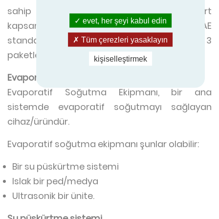
sahip olabilir. Bu ek cihazlar bu standart
evet, her şeyi kabul edin
kapsamında değildir (tanım ANSI/ASHRAE
standardı 143-2015 sayfasından alınmıştır. 3
Tüm çerezleri yasaklayın
paketlenmiş dolaylı evaporatif soğutucu).
kişiselleştirmek
Evaporatif Soğutma Ekipmanı
Evaporatif Soğutma Ekipmanı, bir ana
sistemde evaporatif soğutmayı sağlayan
cihaz/üründür.
Evaporatif soğutma ekipmanı şunlar olabilir:
Bir su püskürtme sistemi
Islak bir ped/medya
Ultrasonik bir ünite.
Su püskürtme sistemi