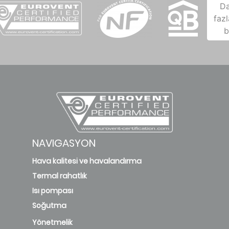
D
fazl
b
NAVIGASYON
Hava kalitesi ve havalandırma
Termal rahatlık
Isı pompası
Soğutma
Yönetmelik