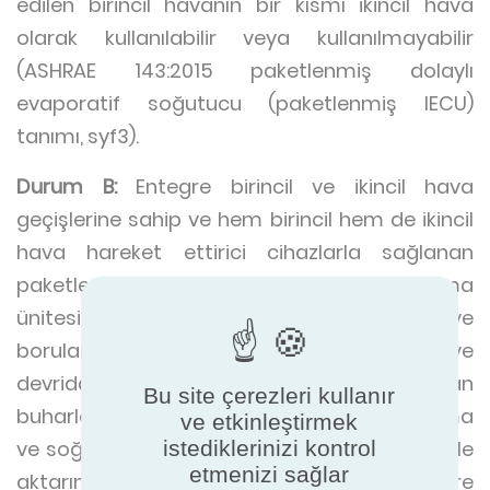
edilen birincil havanın bir kısmı ikincil hava
olarak kullanılabilir veya kullanılmayabilir
(ASHRAE 143:2015 paketlenmiş dolaylı
evaporatif soğutucu (paketlenmiş IECU)
tanımı, syf3).
Durum B:
Entegre birincil ve ikincil hava
geçişlerine sahip ve hem birincil hem de ikincil
hava hareket ettirici cihazlarla sağlanan
paketlenmiş bir dolaylı evaporatif soğutma
ünitesidir. Bu cihaz aynı zamanda pompa ve
borularla birlikte tüm su dağıtım, toplama ve
devridaim sistemini de içerir. Bu tip, doğrudan
Bu site çerezleri kullanır
buharlaştırmalı soğutucu ve yardımcı ısıtma
ve etkinleştirmek
istediklerinizi kontrol
ve soğutma serpantinleri gibi diğer ısı ve kütle
etmenizi sağlar
aktarım cihazlarının montajı için hükümlere