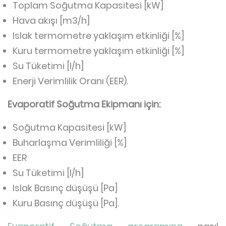
Toplam Soğutma Kapasitesi [kW]
Hava akışı [m3/h]
Islak termometre yaklaşım etkinliği [%]
Kuru termometre yaklaşım etkinliği [%]
Su Tüketimi [l/h]
Enerji Verimlilik Oranı (EER).
Evaporatif Soğutma Ekipmanı için:
Soğutma Kapasitesi [kW]
Buharlaşma Verimliliği [%]
EER
Su Tüketimi [l/h]
Islak Basınç düşüşü [Pa]
Kuru Basınç düşüşü [Pa].