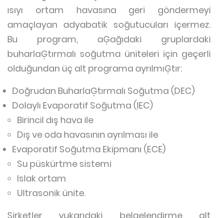
ısıyı ortam havasına geri göndermeyi
amaçlayan adyabatik soğutucuları içermez.
Bu program, aĢağıdaki gruplardaki
buharlaĢtırmalı soğutma üniteleri için geçerli
olduğundan üç alt programa ayrılmıĢtır:
Doğrudan BuharlaĢtırmalı Soğutma (DEC)
Dolaylı Evaporatif Soğutma (IEC)
Birincil dış hava ile
Dış ve oda havasının ayrılması ile
Evaporatif Soğutma Ekipmanı (ECE)
Su püskürtme sistemi
Islak ortam
Ultrasonik ünite.
Şirketler yukarıdaki belgelendirme alt