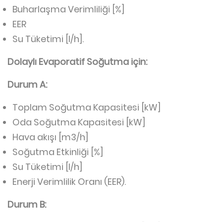
Buharlaşma Verimliliği [%]
EER
Su Tüketimi [l/h].
Dolaylı Evaporatif Soğutma için:
Durum A:
Toplam Soğutma Kapasitesi [kW]
Oda Soğutma Kapasitesi [kW]
Hava akışı [m3/h]
Soğutma Etkinliği [%]
Su Tüketimi [l/h]
Enerji Verimlilik Oranı (EER).
Durum B: