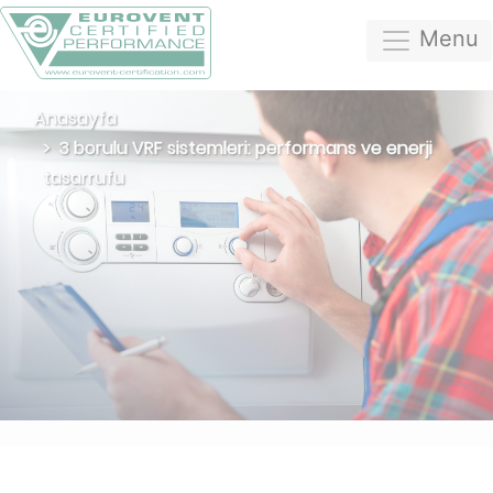
Menu
Anasayfa
3 borulu VRF sistemleri: performans ve enerji
tasarrufu