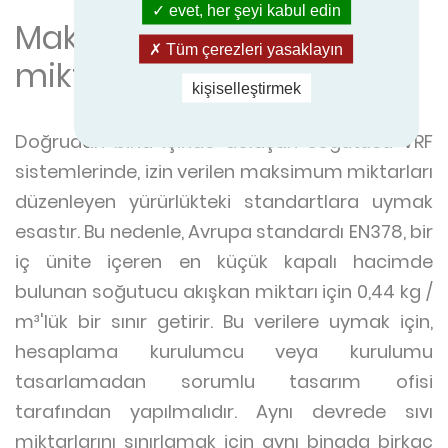
evet, her şeyi kabul edin
Maksimum sıvı
Tüm çerezleri yasaklayın
miktarlarını gözlemleyin
kişiselleştirmek
Doğrudan bina içinde dolaşan soğutucu VRF
sistemlerinde, izin verilen maksimum miktarları
düzenleyen yürürlükteki standartlara uymak
esastır. Bu nedenle, Avrupa standardı EN378, bir
iç ünite içeren en küçük kapalı hacimde
bulunan soğutucu akışkan miktarı için 0,44 kg /
m³'lük bir sınır getirir. Bu verilere uymak için,
hesaplama kurulumcu veya kurulumu
tasarlamadan sorumlu tasarım ofisi
tarafından yapılmalıdır. Aynı devrede sıvı
miktarlarını sınırlamak için aynı binada birkaç