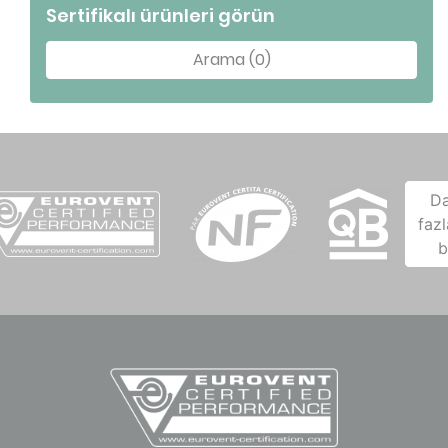
Sertifikalı ürünleri görün
Arama (0)
D
fazl
b