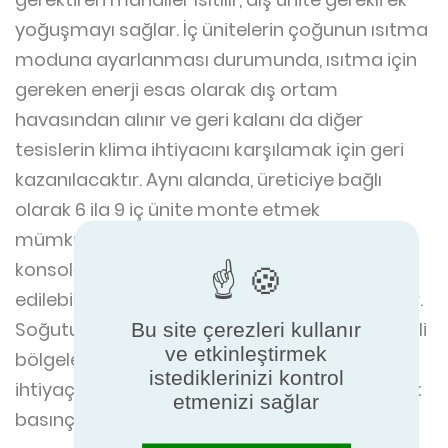
yoğuşmayı sağlar. İç ünitelerin çoğunun ısıtma
moduna ayarlanması durumunda, ısıtma için
gereken enerji esas olarak dış ortam
havasından alınır ve geri kalanı da diğer
tesislerin klima ihtiyacını karşılamak için geri
kazanılacaktır. Aynı alanda, üreticiye bağlı
olarak 6 ila 9 iç ünite monte etmek
mümkündür. Duvara monte edilebilirler,
konsola monte edilebilirler, tavana monte
edilebilirler veya bir hava ağına bağlanabilirler.
Soğutucu, bir dağıtım kutusu aracılığıyla çeşitli
Bu site çerezleri kullanır
ve etkinleştirmek
bölgelere dağıtılır: iç ünitelere, termal
istediklerinizi kontrol
ihtiyaçlara ve ayarlanan sıcaklığa göre yüksek
etmenizi sağlar
basınçlı buhar (HP) veya sıvı sağlar.