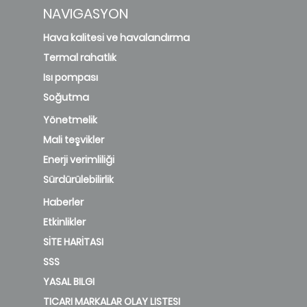
NAVIGASYON
Hava kalitesi ve havalandırma
Termal rahatlık
Isı pompası
Soğutma
Yönetmelik
Mali teşvikler
Enerji verimliliği
Sürdürülebilirlik
Haberler
Etkinlikler
SİTE HARİTASI
SSS
YASAL BILGI
TICARI MARKALAR OLAY LISTESI