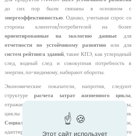
до сих пор были связаны в основном с
энергоэффективностью
. Однако, учитывая спрос со
стороны клиентов/потребителей на более
ориентированные на экологию данные
для
отчетности по устойчивому развитию
или для
систем рейтинга зданий
, такие КПЭ, как углеродный
след, водный след и совокупная потребность в
энергии, по-видимому, набирают обороты.
Экономические показатели, напротив, следуют
структуре
расчета затрат жизненного цикла
,
отражая эксплуатационные и ремонтные расходы,
циклы замены и совокупную стоимость владения.
Социальные показатели
остаются более гибкими,
адаптируясь к характеристикам продукта и его
Этот сайт использует