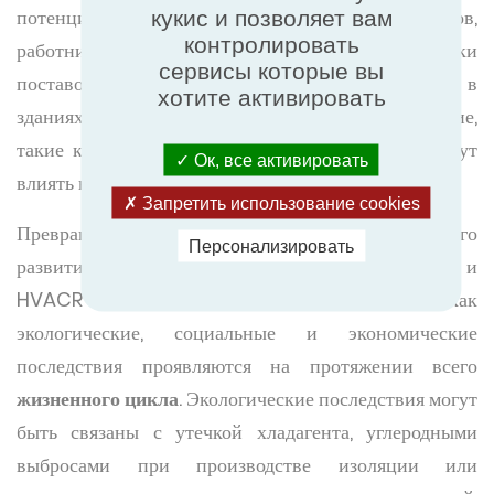
потенциальному воздействию на жильцов,
кукис и позволяет вам
контролировать
работников, сообщества и участников цепочки
сервисы которые вы
поставок. Эта адаптивность особенно актуальна в
хотите активировать
зданиях, где многие материалы или оборудование,
такие как изоляция или компоненты HVACR, могут
Ок, все активировать
влиять на различные и многочисленные группы.
Запретить использование cookies
Превращение этих соображений устойчивого
Персонализировать
развития в повседневную реальность строительства и
HVACR требует четкого понимания того, как
экологические, социальные и экономические
последствия проявляются на протяжении всего
жизненного цикла
. Экологические последствия могут
быть связаны с утечкой хладагента, углеродными
выбросами при производстве изоляции или