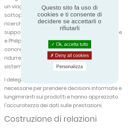
un viaggio tecnico attraverso i problemi di
Questo sito fa uso di
cookies e ti consente di
sottoperformance utilizzando le ultime
decidere se accettarli o
ricerche sui refrigeratori a
gas a CO2
,
rifiutarli
supportate da esempi di casi di studio, Sophie
e Philippe hanno poi presentato strategie
Ok, accetta tutto
concrete per scegliere prodotti affidabili e
Deny all cookies
ridurre il rischio di sottoperformance del
sistema.
Personalizza
I delegati hanno acquisito le conoscenze
necessarie per prendere decisioni informate e
lungimiranti sui prodotti e hanno apprezzato
l'accuratezza dei dati sulle prestazioni.
Costruzione di relazioni