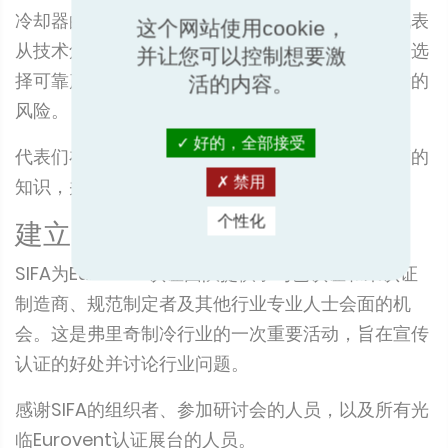
冷却器的最新研究，并辅以案例分析，带领与会代表
这个网站使用cookie，
从技术角度探讨了性能不达标的问题，随后提出了选
并让您可以控制想要激
择可靠产品的具体策略，并降低了系统性能不达标的
活的内容。
风险。
好的，全部接受
代表们在离开时掌握了做出明智、前瞻性产品决策的
禁用
知识，并对准确的性能数据表示赞赏。
个性化
建立关系
SIFA为Eurovent认证团队提供了与已认证和未认证
制造商、规范制定者及其他行业专业人士会面的机
会。这是弗里奇制冷行业的一次重要活动，旨在宣传
认证的好处并讨论行业问题。
感谢SIFA的组织者、参加研讨会的人员，以及所有光
临Eurovent认证展台的人员。