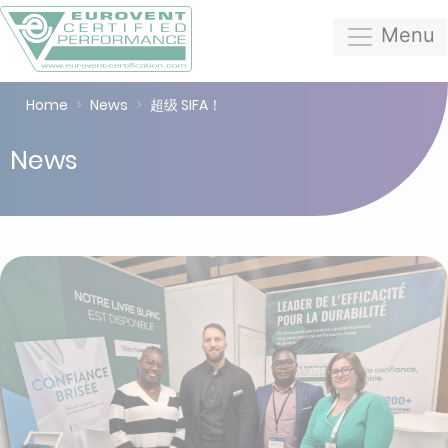
Menu
Home
News
超级 SIFA！
News