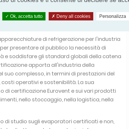
umar si trovava nella posizione ideale per
n termini di sicurezza alimentare, affidabilità ed
Ok, accetta tutto
Deny all cookies
Personalizza
apparecchiature di refrigerazione per l'industria
per presentare al pubblico la necessità di
tà e soddisfare gli standard globali della catena
rtificazione apporta all'industria della
el suo complesso, in termini di prestazioni del
 costi operativi e sostenibilità. La sua
 di certificazione Eurovent e sui vari prodotti
limenti, nello stoccaggio, nella logistica, nella
di studio sugli evaporatori certificati e non,