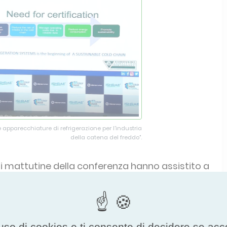
 apparecchiature di refrigerazione per l'industria
della catena del freddo".
oni mattutine della conferenza hanno assistito a
 Rajagopal Sivakumar, amministratore delegato
ulente con oltre ventisette anni di esperienza nel
entisette anni di esperienza nel settore per la
 di progetti per la catena del valore nel settore
uso di cookies e ti consente di decidere se accetta