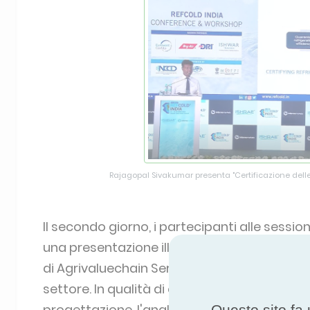
Rajagopal Sivakumar presenta "Certificazione delle
Il secondo giorno, i partecipanti alle sessi
una presentazione illuminante da parte di
di Agrivaluechain Services Pvt. Ltd., un cons
settore. In qualità di consulente con oltre v
progettazione, l'analisi e l'implementazione
Questo sito fa 