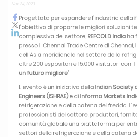
Nov 24, 2023
Progettata per espandere l'industria della
r
l'obiettivo di proporre le migliori soluzion
complessiva del settore,
REFCOLD India
ha f
presso il Chennai Trade Centre di Chennai, in
dell'Asia meridionale nel settore della refr
oltre 200 espositori e 15.000 visitatori con il
un futuro migliore
".
L'evento è un'iniziativa della
Indian Society 
Engineers (ISHRAE)
e di
Informa Markets Indi
refrigerazione e della catena del freddo. L'e
professionisti del settore, produttori, fornito
comunità globale una piattaforma per entra
settori della refrigerazione e della catena de