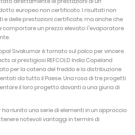
ato direttamente le prestazioni di un
tto europeo non certificato. I risultati non
i e delle prestazioni certificate, ma anche che
e comportare un prezzo elevato: l'evaporatore
nte.
opal Sivakumar è tornato sul palco per vincere
ects ai prestigiosi REFCOLD India Copeland
ato per la catena del freddo e la distribuzione
entati da tutto il Paese. Una rosa di tre progetti
entare il loro progetto davanti a una giuria di
 ha riunito una serie di elementi in un approccio
ottenere notevoli vantaggi in termini di