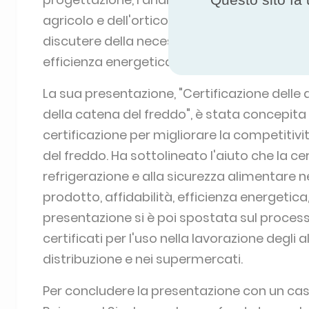
agricolo e dell'orticoltura, Rajagopal Sivak
discutere della necessità di certificazione i
efficienza energetica.
La sua presentazione, "Certificazione delle 
della catena del freddo", è stata concepita 
certificazione per migliorare la competitivi
del freddo. Ha sottolineato l'aiuto che la ce
refrigerazione e alla sicurezza alimentare n
prodotto, affidabilità, efficienza energetica,
presentazione si è poi spostata sul processo
certificati per l'uso nella lavorazione degli a
distribuzione e nei supermercati.
Per concludere la presentazione con un caso 