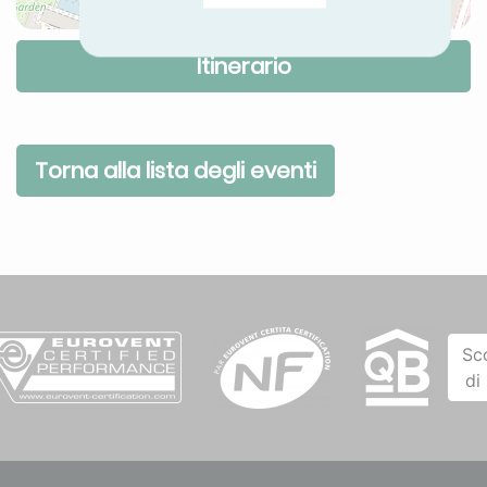
Itinerario
Torna alla lista degli eventi
Sc
di