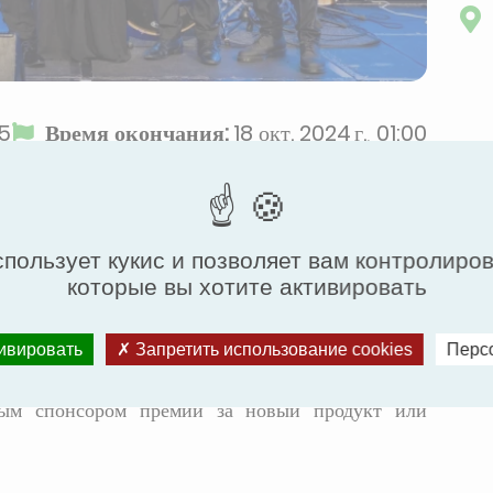
45
Время окончания:
18 окт. 2024 г., 01:00
спользует кукис и позволяет вам контролиро
ся за достижения в области строительных услуг
которые вы хотите активировать
выдающиеся проекты, продукты и инициативы.
тивировать
Запретить использование cookies
Перс
cation
рдым спонсором премии за новый продукт или