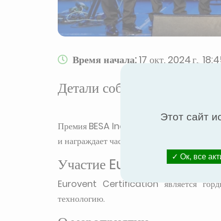
Время начала:
17 окт. 2024 г., 18:
Детали события
Этот сайт и
Премия BESA Industry Awards присуждает
и награждает частных лиц и компании за 
Ок, все ак
Участие Eurovent Certifi
Eurovent Certification является го
технологию.