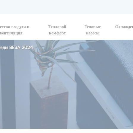
ество воздуха и
Тепловой
Теловые
Охлажде
вентиляция
комфорт
насосы
рады BESA 2024