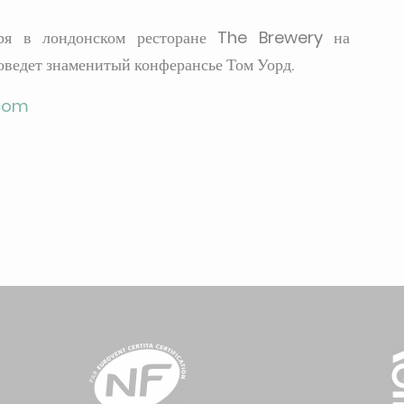
бря в лондонском ресторане The Brewery на
оведет знаменитый конферансье Том Уорд.
com