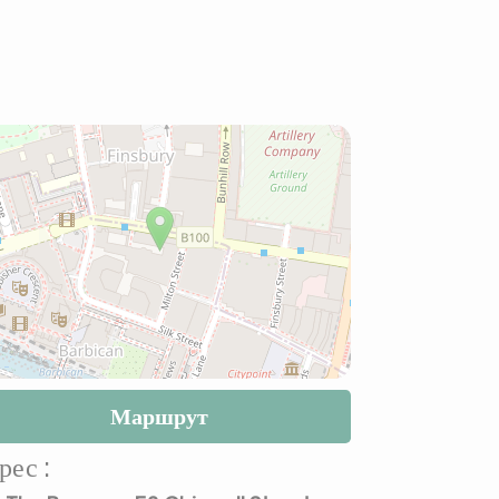
Маршрут
рес :