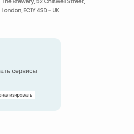
The Brewery, 52 Chiswell Street,
London, EC1Y 4SD - UK
вать сервисы
онализировать