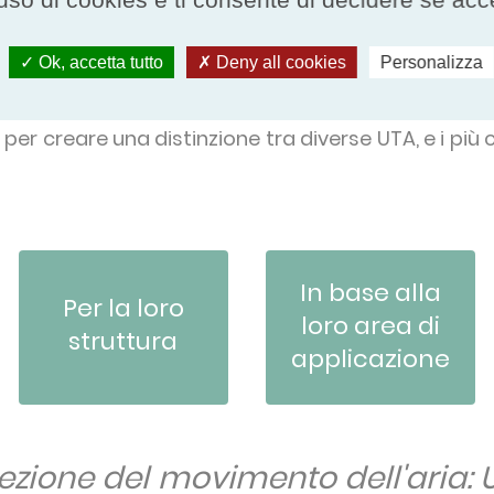
sifica una UTA?
Ok, accetta tutto
Deny all cookies
Personalizza
er creare una distinzione tra diverse UTA, e i più 
In base alla
Per la loro
loro area di
struttura
applicazione
rezione del movimento dell'aria: 