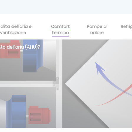
alità dell'aria e
Comfort
Pompe di
Refri
ventilazione
termico
calore
to dell'aria (AHU)?