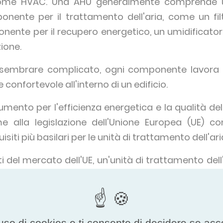
me HVAC. Una AHU generalmente comprende uno
ente per il trattamento dell'aria, come un filt
onente per il recupero energetico, un umidificator
ione.
embrare complicato, ogni componente lavora co
 confortevole all'interno di un edificio.
aumento per l'efficienza energetica e la qualità dell
eme alla legislazione dell'Unione Europea (UE) c
iti più basilari per le unità di trattamento dell'ari
iti del mercato dell'UE, un'unità di trattamento de
ri, dispositivi di recupero dell'energia, filtri, el
positivo di controllo. La legislazione che si evolv
rtato a ventilatori migliori e a dispositivi di re
uso di cookies e ti consente di decidere se accetta