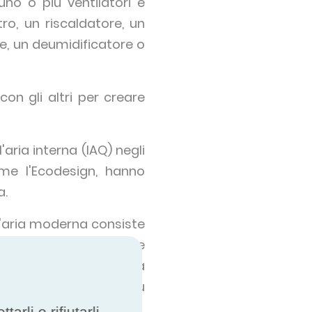
 o più ventilatori e
ro, un riscaldatore, un
e, un deumidificatore o
n gli altri per creare
'aria interna (IAQ) negli
ome l'Ecodesign, hanno
a.
ll'aria moderna consiste
ementi di riscaldamento e
e intorno all'efficienza
cupero dell'energia più
rli o rifiutarli