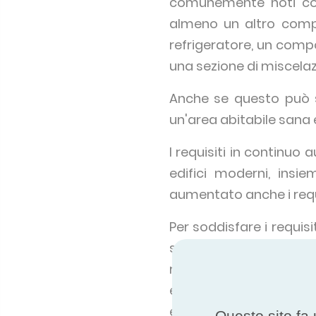
comunemente noti co
almeno un altro compon
refrigeratore, un comp
una sezione di miscelaz
Anche se questo può s
un'area abitabile sana e
I requisiti in continuo 
edifici moderni, insi
aumentato anche i requis
Per soddisfare i requis
solitamente di ventilato
raffreddamento e un dis
energetica ha anche po
efficienti.
Questo sito fa 