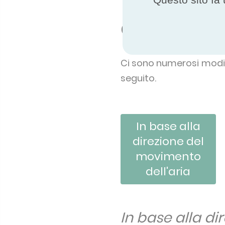
Come si clas
Ci sono numerosi modi p
seguito.
In base alla
direzione del
movimento
dell'aria
In base alla di