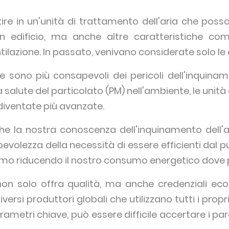
ire in un'unità di trattamento dell'aria che possa
edificio, ma anche altre caratteristiche come i
entilazione. In passato, venivano considerate solo l
e sono più consapevoli dei pericoli dell'inquiname
la salute del particolato (PM) nell'ambiente, le unit
diventate più avanzate.
e la nostra conoscenza dell'inquinamento dell
volezza della necessità di essere efficienti dal p
iamo riducendo il nostro consumo energetico dove p
non solo offra qualità, ma anche credenziali eco
iversi produttori globali che utilizzano tutti i pro
arametri chiave, può essere difficile accertare i pa