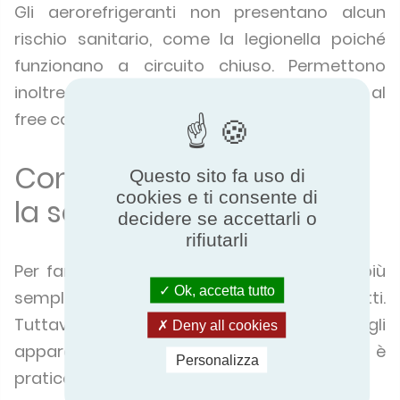
Gli aerorefrigeranti non presentano alcun
rischio sanitario, come la legionella poiché
funzionano a circuito chiuso. Permettono
inoltre di realizzare risparmi d’energia grazie al
free cooling.
Confrontare per operare
Questo sito fa uso di
cookies e ti consente di
la scelta giusta
decidere se accettarli o
rifiutarli
Per fare la scelta giusta, non vi è nulla di più
Ok, accetta tutto
semplice, basta confrontare i prodotti.
Tuttavia, quando le prestazioni degli
Deny all cookies
apparecchi non sono certificate, è
Personalizza
praticamente impossibile.