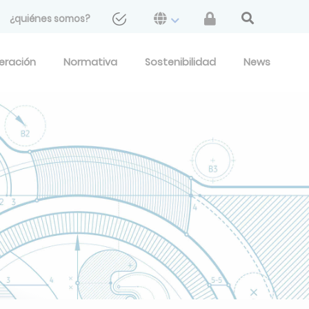
¿quiénes somos?
geración
Normativa
Sostenibilidad
News