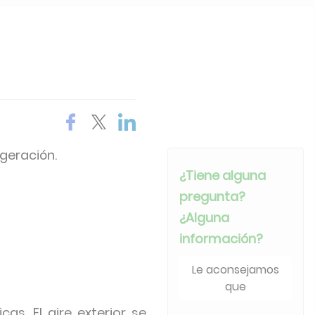
geración.
¿Tiene alguna
pregunta?
¿Alguna
información?
Le aconsejamos
que
as. El aire exterior se