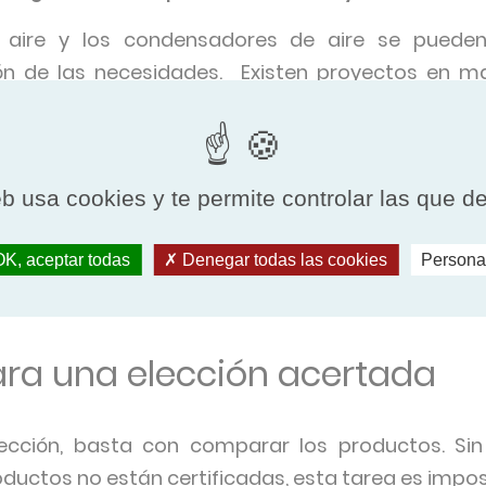
aire y los condensadores de aire se pueden u
ción de las necesidades. Existen proyectos en 
 con índices GWP reducidos, por ejemplo, el dióxi
s y económicas (aerorrefrigerantes)
eb usa cookies y te permite controlar las que d
no presentan ningún riesgo para la salud, por ejemp
K, aceptar todas
Denegar todas las cookies
Persona
to de agua cerrado. Además, favorecen el ahorro 
ra una elección acertada
lección, basta con comparar los productos. Si
ductos no están certificadas, esta tarea es impos