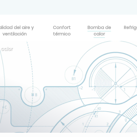
lidad del aire y
Confort
Bomba de
Refri
ventilación
térmico
calor
 calor