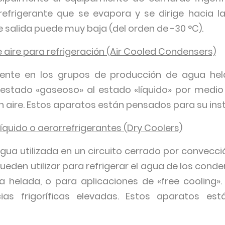
refrigerante que se evapora y se dirige hacia la
 salida puede muy baja (del orden de -30 °C).
ire para refrigeración (Air Cooled Condensers)
mente en los grupos de producción de agua hela
 estado «gaseoso» al estado «líquido» por medio 
 aire. Estos aparatos están pensados para su insta
íquido o aerorrefrigerantes (Dry Coolers)
agua utilizada en un circuito cerrado por convecci
ueden utilizar para refrigerar el agua de los con
helada, o para aplicaciones de «free cooling». 
ias frigoríficas elevadas. Estos aparatos es