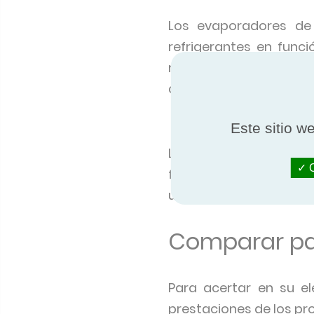
Los evaporadores de 
refrigerantes en fun
refrigerantes naturales
amoniaco (NH3).
Ventajas sanitaria
Este sitio w
Los aerorrefrigerantes 
O
funcionan en un circui
uso del «free cooling».
Comparar pa
Para acertar en su e
prestaciones de los pro