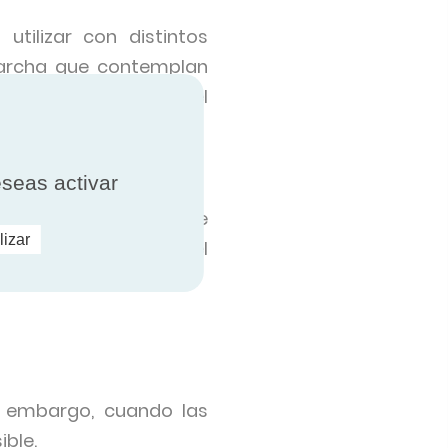
tilizar con distintos
marcha que contemplan
do de carbono (CO2) o el
eseas activar
lo, la legionela, ya que
lizar
energético a través del
n embargo, cuando las
ible.