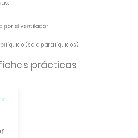
cas:
a
 por el ventilador
l líquido (solo para líquidos)
fichas prácticas
or
or