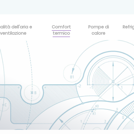
alità dell'aria e
Comfort
Pompe di
Refri
ventilazione
termico
calore