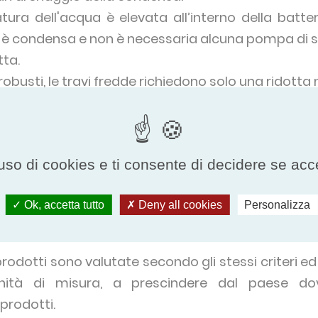
tura dell'acqua è elevata all’interno della batt
 vi è condensa e non è necessaria alcuna pompa di s
ta.
robusti, le travi fredde richiedono solo una ridott
er operare la scelta giusta
uso di cookies e ti consente di decidere se accetta
ta, non vi è nulla di più semplice, basta confronta
egli apparecchi non sono certificate, è praticamen
Ok, accetta tutto
Deny all cookies
Personalizza
tte di confrontare i prodotti in modo obiettivo.
prodotti sono valutate secondo gli stessi criteri ed 
nità di misura, a prescindere dal paese do
prodotti.