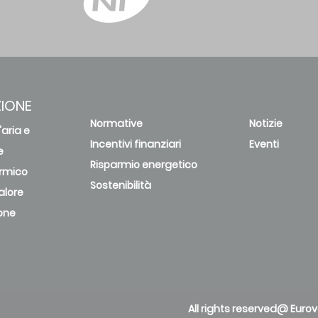
IONE
Normative
Notizie
'aria e
Incentivi finanziari
Eventi
e
Risparmio energetico
rmico
Sostenibilità
alore
one
All rights reserved@ Eurov