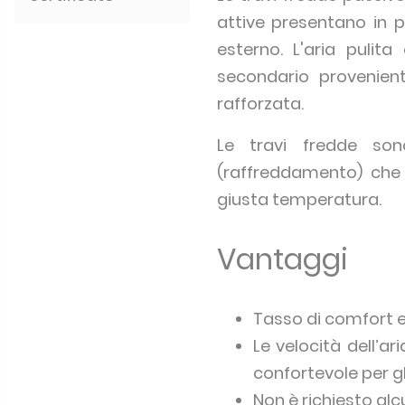
attive presentano in p
esterno. L'aria pulit
secondario provenient
rafforzata.
Le travi fredde so
(raffreddamento) che 
giusta temperatura.
Vantaggi
Tasso di comfort e
Le velocità dell’
confortevole per gli
Non è richiesto al