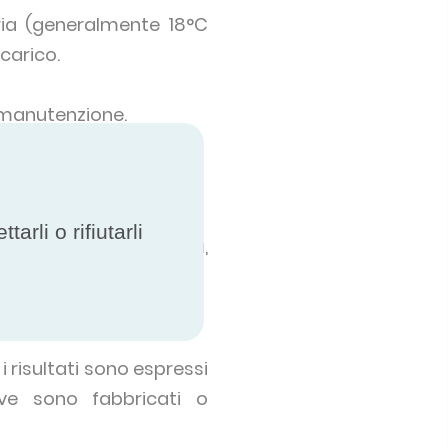
eria (generalmente 18°C
carico.
a manutenzione.
rli o rifiutarli
re i prodotti. Tuttavia,
te impossibile.
i risultati sono espressi
ve sono fabbricati o