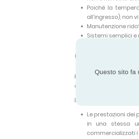
Poiché la tempera
all’ingresso), non
Manutenzione ridot
Sistemi semplici e 
Confrontare p
Questo sito fa 
Per fare la scelta gius
quando le prestazioni d
La certificazione perme
Le prestazioni dei 
in una stessa u
commercializzati i 