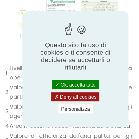
Questo sito fa uso di
© Eurovent
cookies e ti consente di
decidere se accettarli o
rifiutarli
Livello acustico alla massima velocità
1
operativa
Ok, accetta tutto
Valore di efficienza dell'aria pulita per le
2
particelle
Deny all cookies
Valore di efficienza dell'aria pulita per gli
Personalizza
3
agenti inquinanti gassosi
4
Area massima raccomandata della stanza
Valore di efficienza dell'aria pulita per gli