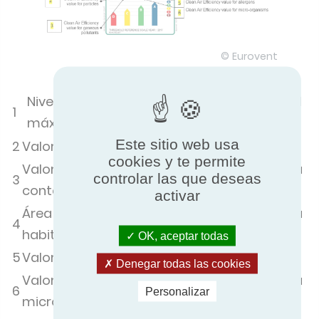
© Eurovent
Nivel de potencia acústica a la velocidad
1
máxima de funcionamiento
Este sitio web usa
2
Valor Clean Air Efficiency para partículas
cookies y te permite
Valor Clean Air Efficiency para
controlar las que deseas
3
contaminantes gaseosos
activar
Área máxima recomendada para la
4
habitación
OK, aceptar todas
5
Valor Clean Air Efficiency para alérgenos
Denegar todas las cookies
Valor Clean Air Efficiency para
6
Personalizar
microorganismos