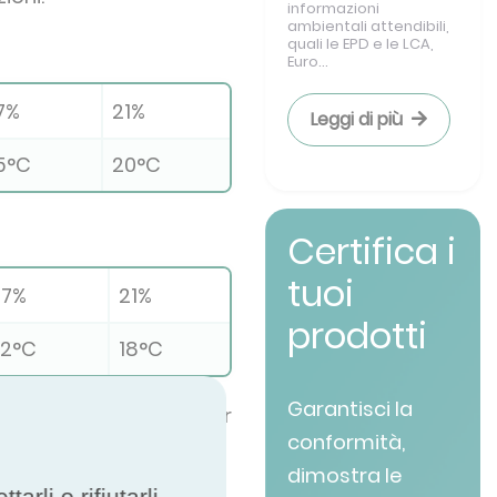
informazioni
ambientali attendibili,
quali le EPD e le LCA,
Euro...
7%
21%
Leggi di più
5°C
20°C
Certifica i
tuoi
47%
21%
prodotti
2°C
18°C
Garantisci la
e diverse condizioni) per
conformità,
dimostra le
rli o rifiutarli