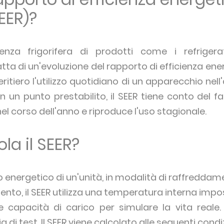
EER)?
cienza frigorifera di prodotti come i refrigera
tta di un'evoluzione del rapporto di efficienza ener
eritiero l'utilizzo quotidiano di un apparecchio nel
za in un punto prestabilito, il SEER tiene conto del
l corso dell'anno e riproduce l'uso stagionale.
la il SEER?
 energetico di un'unità, in modalità di raffreddam
nto, il SEER utilizza una temperatura interna impo
 capacità di carico per simulare la vita reale
 di test. Il SEER viene calcolato alle seguenti condi