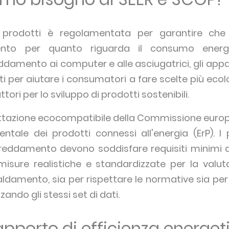
rodotti è regolamentata per garantire che r
mento per quanto riguarda il consumo energe
ddamento ai computer e alle asciugatrici, gli a
ti per aiutare i consumatori a fare scelte più ec
tori per lo sviluppo di prodotti sostenibili.
gettazione ecocompatibile della Commissione euro
ntale dei prodotti connessi all'energia (ErP). I pr
freddamento devono soddisfare requisiti minimi di
sure realistiche e standardizzate per la valutaz
ldamento, sia per rispettare le normative sia per 
zzando gli stessi set di dati.
rapporto di efficienza energet