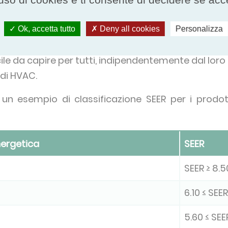
on valore SEER?
Ok, accetta tutto
Deny all cookies
Personalizza
 SEER, maggiore è l'efficienza massima del sistem
cile da capire per tutti, indipendentemente dal lor
 di HVAC.
 un esempio di classificazione SEER per i prodot
nergetica
SEER
SEER ≥ 8.5
6.10 ≤ SEER
5.60 ≤ SEER