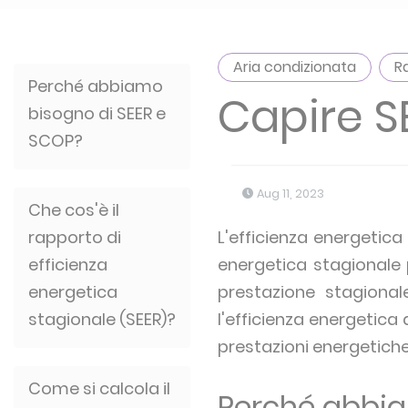
Aria condizionata
R
Perché abbiamo
Capire S
bisogno di SEER e
SCOP?
Aug 11, 2023
Che cos'è il
rapporto di
L'efficienza energetica
efficienza
energetica stagionale 
energetica
prestazione stagional
stagionale (SEER)?
l'efficienza energetica
prestazioni energetich
Come si calcola il
Perché abbia