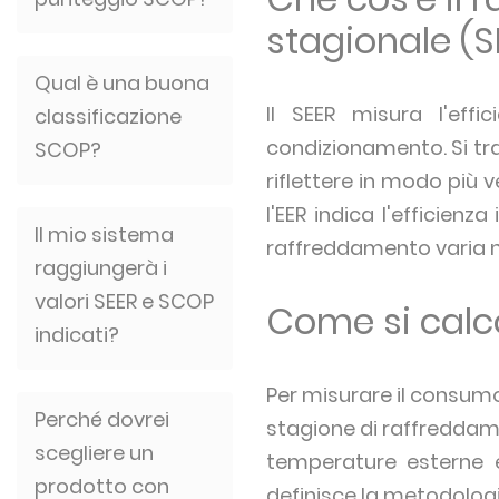
stagionale (S
Qual è una buona
Il SEER misura l'effi
classificazione
condizionamento. Si tra
SCOP?
riflettere in modo più v
l'EER indica l'efficien
Il mio sistema
raffreddamento varia ne
raggiungerà i
valori SEER e SCOP
Come si calco
indicati?
Per misurare il consumo
Perché dovrei
stagione di raffreddame
scegliere un
temperature esterne e
prodotto con
definisce la metodologia