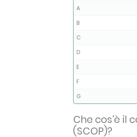
A
B
C
D
E
F
G
Che cos'è il 
(SCOP)?