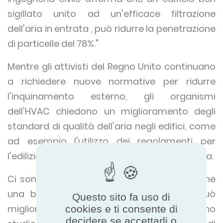
sigillato unito ad un'efficace filtrazione
dell'aria in entrata , può ridurre la penetrazione
di particelle del 78%."
Mentre gli attivisti del Regno Unito continuano
a richiedere nuove normative per ridurre
l'inquinamento esterno, gli organismi
dell'HVAC chiedono un miglioramento degli
standard di qualità dell'aria negli edifici, come
ad esempio l'utilizzo dei regolamenti per
l'edilizia per l'uso della ventilazione meccanica.
Ci sono anche prove recenti sulla ricerca che
una buona qualità dell'aria negli uffici può
Questo sito fa uso di
migliorare anche il pensiero dei lavoratori. Uno
cookies e ti consente di
decidere se accettarli o