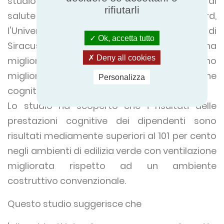
studio condotto da tre università - la scuola di
rifiutarli
salute pubblica di TH Chan di Harvard,
l'Università di Stato di New York e l'Università di
Ok, accetta tutto
Siracusa l'anno scorso ha concluso che una
Deny all cookies
migliore qualità ambientale dell'interno
migliorava notevolmente la funzione
Personalizza
cognitiva.
Lo studio ha scoperto che i risultati delle
prestazioni cognitive dei dipendenti sono
risultati mediamente superiori al 101 per cento
negli ambienti di edilizia verde con ventilazione
migliorata rispetto ad un ambiente
costruttivo convenzionale.
Questo studio suggerisce che