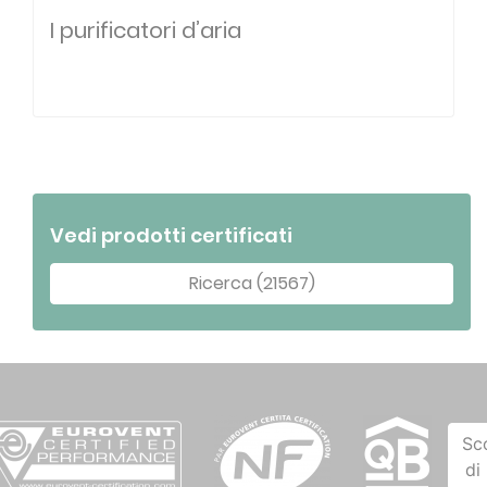
I purificatori d’aria
Vedi prodotti certificati
Ricerca (21567)
Sc
di