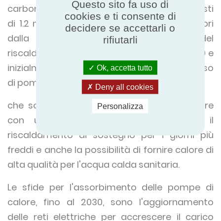
Questo sito fa uso di
carbonio comprende l'assorbimento dei costi
cookies e ti consente di
di 1.2 milioni di pompe di calore in case fuori
decidere se accettarli o
dalla rete del gas e un ulteriore 20% del
rifiutarli
riscaldamento non residenziale entro il 2030 e
inizialmente l'avvio potrebbe comportare l'uso
Ok, accetta tutto
di pompe di calore ibride”
Deny all cookies
che sono tipicamente una pompa di calore
Personalizza
con una piccola caldaia per fornire il
riscaldamento di sostegno per i giorni più
freddi e anche la possibilità di fornire calore di
alta qualità per l'acqua calda sanitaria.
Le sfide per l'assorbimento delle pompe di
calore, fino al 2030, sono l'aggiornamento
delle reti elettriche per accrescere il carico