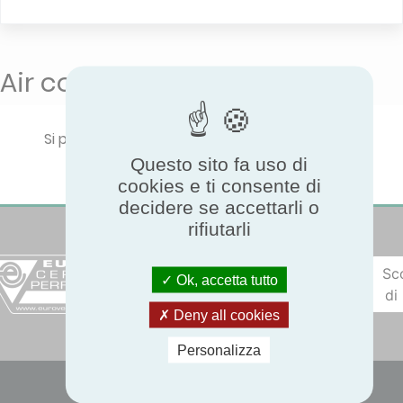
Air conditioners
Si prega di selezionare un tipo di prodotto per
visualizzare le prestazioni certificate.
Questo sito fa uso di
cookies e ti consente di
decidere se accettarli o
rifiutarli
Sc
Ok, accetta tutto
di
Deny all cookies
Personalizza