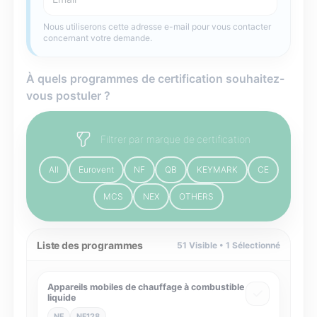
Nous utiliserons cette adresse e-mail pour vous contacter
concernant votre demande.
À quels programmes de certification souhaitez-
vous postuler ?
Filtrer par marque de certification
All
Eurovent
NF
QB
KEYMARK
CE
MCS
NEX
OTHERS
Liste des programmes
51
Visible •
1
Sélectionné
Appareils mobiles de chauffage à combustible
liquide
NF
NF128