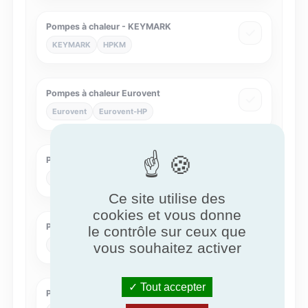
Pompes à chaleur - KEYMARK
KEYMARK
HPKM
Pompes à chaleur Eurovent
Eurovent
Eurovent-HP
Pompes à chaleur MCS
MCS
MCS007
Ce site utilise des
cookies et vous donne
Pompes à chaleur NF
le contrôle sur ceux que
vous souhaitez activer
NF
NF414
Tout accepter
Poutres climatiques