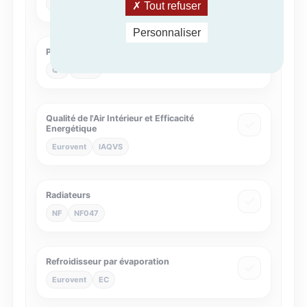
Eurovent
CB
Tout refuser
Personnaliser
Procédés solaires
QB
QB39
Qualité de l'Air Intérieur et Efficacité
Energétique
Eurovent
IAQVS
Radiateurs
NF
NF047
Refroidisseur par évaporation
Eurovent
EC