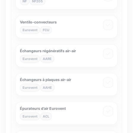
NF
NF205
Ventilo-convecteurs
Eurovent
FCU
Échangeurs régénératifs air-air
Eurovent
AARE
Échangeurs à plaques air-air
Eurovent
AAHE
Épurateurs d’air Eurovent
Eurovent
ACL