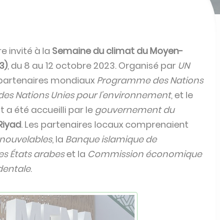
re invité à la
Semaine du climat du Moyen-
3)
, du 8 au 12 octobre 2023. Organisé par
UN
 partenaires mondiaux
Programme des Nations
s Nations Unies pour l'environnement
, et le
t a été accueilli par le
gouvernement du
Riyad
. Les partenaires locaux comprenaient
enouvelables
, la
Banque islamique de
des États arabes
et la
Commission économique
identale
.