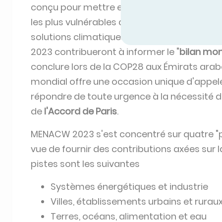
conçu pour mettre en lumière les défis et 
les plus vulnérables aux effets du
changeme
solutions climatiques avant la
COP28
, les
2023 contribueront à informer le "
bilan mon
conclure lors de la COP28 aux Émirats arab
mondial offre une occasion unique d'appeler
répondre de toute urgence à la nécessité d
de
l'Accord de Paris
.
MENACW 2023 s'est concentré sur quatre "p
vue de fournir des contributions axées sur l
pistes sont les suivantes
Systèmes énergétiques et industrie
Villes, établissements urbains et ruraux
Terres, océans, alimentation et eau