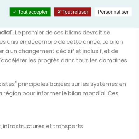
les solutions dans une région qui compte parmi
Tout accepter
Tout refuser
Personnaliser
nt climatique
. Dans le but de discuter des
 sujets abordés par les participants de MENACW
dial
". Le premier de ces bilans devrait se
es unis en décembre de cette année. Le bilan
 à un changement décisif et inclusif, et de
'accélérer les progrès dans tous les domaines
istes" principales basées sur les systèmes en
a région pour informer le bilan mondial. Ces
, infrastructures et transports