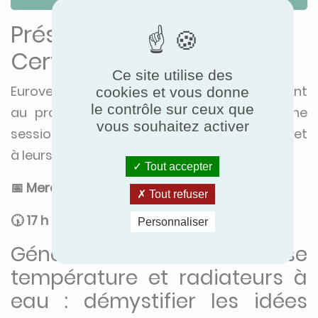
Présentation d’Eurovent
Certification à Interclima
Ce site utilise des
Eurovent Certification participera également
cookies et vous donne
le contrôle sur ceux que
au programme de la conférence avec une
vous souhaitez activer
session dédiée aux systèmes de chauffage et
à leurs performances.
Tout accepter
📅 Mercredi 30 septembre 2026
Tout refuser
🕠 17 h 30 – 18 h 00
Personnaliser
Générateurs à basse
température et radiateurs à
eau : démystifier les idées