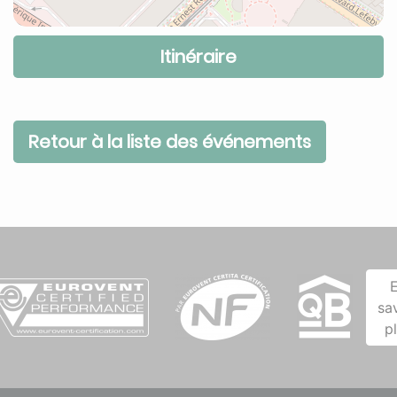
Itinéraire
Retour à la liste des événements
sa
p