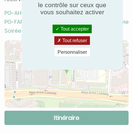
le contrôle sur ceux que
vous souhaitez activer
PG-AHU - 2401 - 2024-03-20 - Varsovie
PG-FANS - AMCA - 2401 - 2024-03-21 - Varsovie
Tout accepter
Soirée sociale PG-AHU et PG-FANS
Tout refuser
Personnaliser
Itinéraire