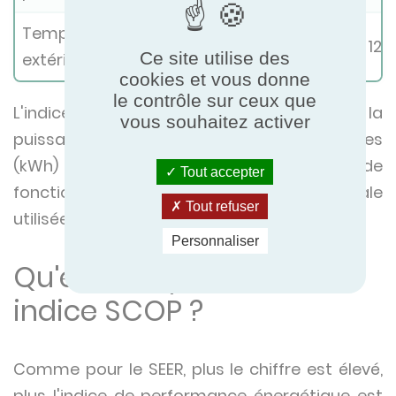
Température
-15°C
-7°C
2°C
7°C
12°
Ce site utilise des
extérieure
cookies et vous donne
le contrôle sur ceux que
L'indice SCOP est calculé en divisant la
vous souhaitez activer
puissance calorifique totale en kilowattheures
(kWh) aux différents points de
Tout accepter
fonctionnement, par l'énergie électrique totale
Tout refuser
utilisée (également en kilowattheures).
Personnaliser
Qu'est-ce qu'un bon
indice SCOP ?
Comme pour le SEER, plus le chiffre est élevé,
plus l'indice de performance énergétique est