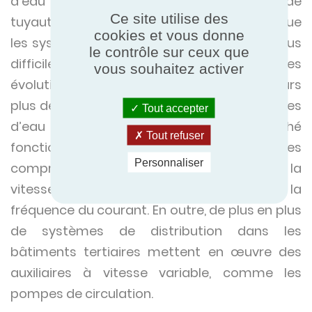
d’eau glacée nécessitant le passage de
Ce site utilise des
tuyauteries de diamètre plus importants que
cookies et vous donne
les systèmes à détente directe et de fait plus
le contrôle sur ceux que
difficiles à mettre en place dans l’existant. Les
vous souhaitez activer
évolutions des matériels tendant vers toujours
plus de performance énergétique, les groupes
Tout accepter
d’eau glacée existant sur le marché
Tout refuser
fonctionnent pour la plupart avec des
Personnaliser
compresseurs Inverter afin d’adapter la
vitesse selon la demande, en variant la
fréquence du courant. En outre, de plus en plus
de systèmes de distribution dans les
bâtiments tertiaires mettent en œuvre des
auxiliaires à vitesse variable, comme les
pompes de circulation.