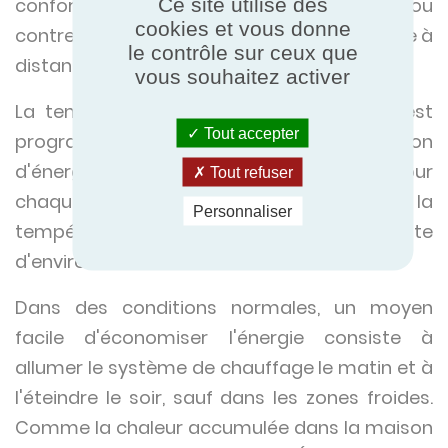
Ce site utilise des
confort et la gestion des équipements, ou
cookies et vous donne
contre les tentatives de cambriolage, même à
le contrôle sur ceux que
distance.
vous souhaitez activer
La température à laquelle le chauffage est
Tout accepter
programmé détermine la consommation
d'énergie du système de chauffage. Pour
Tout refuser
chaque degré d'augmentation de la
Personnaliser
température, la consommation augmente
d'environ 7%.
Dans des conditions normales, un moyen
facile d'économiser l'énergie consiste à
allumer le système de chauffage le matin et à
l'éteindre le soir, sauf dans les zones froides.
Comme la chaleur accumulée dans la maison