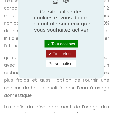
‘Le scénario pour atteindre le 5ème budget en
carbone comprend l'adoption rentable de 1,2
Ce site utilise des
million de pompes à chaleur dans les foyers
cookies et vous donne
non connectés au réseau de gaz ainsi que 20%
le contrôle sur ceux que
vous souhaitez activer
du chauffage non résidentiel d'ici 2030, et
initialement le déploiement pourrait impliquer
Tout accepter
l'utilisation de pompes à chaleur hybrides ’
Tout refuser
qui sont généralement des pompes à chaleur
Personnaliser
avec une petite chaudière pour fournir un
réchauffement de secours pour les jours les
plus froids et aussi l'option de fournir une
chaleur de haute qualité pour l'eau à usage
domestique.
Les défis du développement de l'usage des