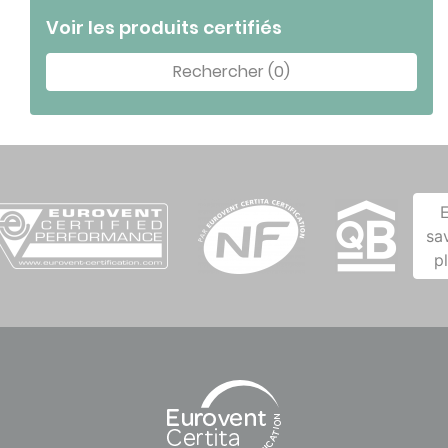
Voir les produits certifiés
Rechercher (0)
sa
p