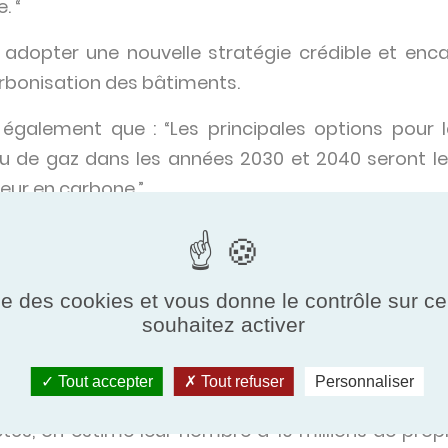
. “
adopter une nouvelle stratégie crédible et encad
arbonisation des bâtiments.
également que : “Les principales options pour 
au de gaz dans les années 2030 et 2040 seront l
neur en carbone.”
ue des politiques précédentes ont échoué dans la
iorité à venir vu que l’hydrogène à faible teneur
ement et d’investissement.
ise des cookies et vous donne le contrôle sur 
souhaitez activer
 restent l’option à faible émission de car
nectées au réseau de gaz, elle se substitute au 
Tout accepter
Tout refuser
Personnaliser
u chauffage électrique à résistance, mais c’est ég
tés, on estime leur nombre à 10 millions de prop