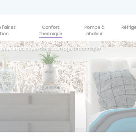
l'air et
Confort
Pompe à
Réfrig
tion
thermique
chaleur
pour la politique de chauffage britannique