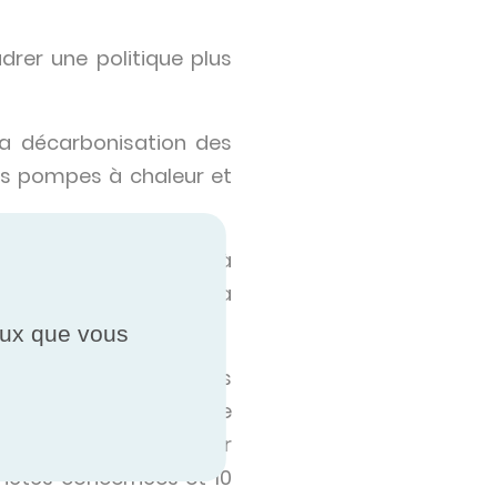
rer une politique plus
la décarbonisation des
es pompes à chaleur et
 promotion des pompes à
 en carbone nécessitera
ceux que vous
bone majeure pour les
pétrole au GPL (gaz de
alement une option pour
riétés concernées et 10