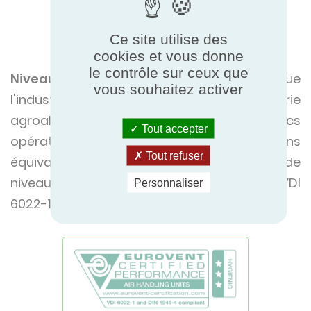
Ce site utilise des
cookies et vous donne
le contrôle sur ceux que
Niveau 3 :
convient aux applications telles que
vous souhaitez activer
l'industrie pharmaceutique, l'industrie
agroalimentaire, les salles blanches, les blocs
Tout accepter
opératoires et autres applications
Tout refuser
équivalentes. Les CTA hygiéniques certifiés de
niveau 3 sont conformes aux normes VDI
Personnaliser
6022-1:2018 et DIN 1946-4:2018.