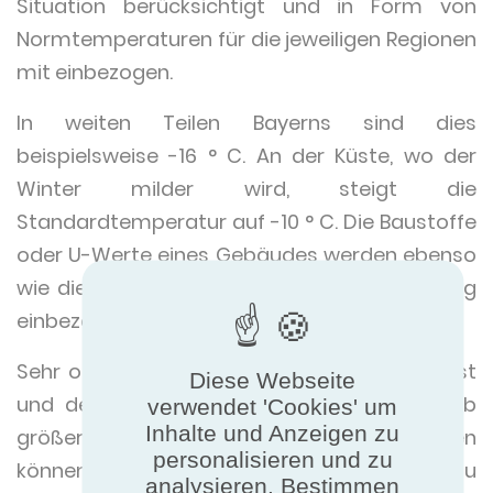
Situation berücksichtigt und in Form von
Normtemperaturen für die jeweiligen Regionen
mit einbezogen.
In weiten Teilen Bayerns sind dies
beispielsweise -16 ° C. An der Küste, wo der
Winter milder wird, steigt die
Standardtemperatur auf -10 ° C. Die Baustoffe
oder U-Werte eines Gebäudes werden ebenso
wie die Gebäudegeometrie in die Berechnung
einbezogen.
Sehr oft entfällt eine Berechnung der Heizlast
Diese Webseite
und des gesamten Wärmebedarfs, weshalb
verwendet 'Cookies' um
Inhalte und Anzeigen zu
größere Wärmepumpen gewählt werden
personalisieren und zu
können, um einen Sicherheitszuschlag zu
analysieren. Bestimmen