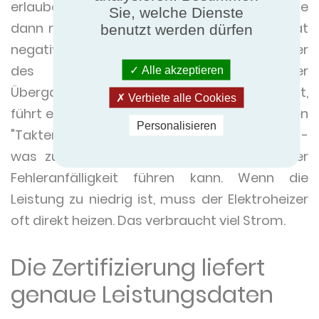
erlauben. Nicht selten ist die Wärmepumpe
Sie, welche Dienste
dann mehr als 50% größer als nötig. Dies hat
benutzt werden dürfen
negative Auswirkungen auf die Lebensdauer
des Verdichters. Vor allem in der
Alle akzeptieren
Übergangszeit, d.h. im Frühjahr und Herbst,
Verbiete alle Cookies
führt ein zu großer Verdichter zu so genannten
Personalisieren
"Takten", d.h. häufigen, aber kurzen Laufzeiten -
was zu schnellerem Verschleiß und höherer
Fehleranfälligkeit führen kann. Wenn die
Leistung zu niedrig ist, muss der Elektroheizer
oft direkt heizen. Das verbraucht viel Strom.
Die Zertifizierung liefert
genaue Leistungsdaten