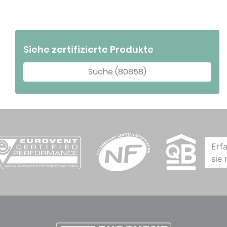
Siehe zertifizierte Produkte
Suche (80858)
Erf
sie