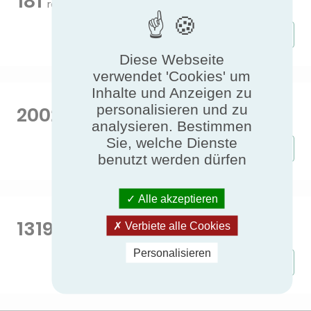
181
Heat pumps MCS
resultiert in
Ergebnisse anzeigen
Diese Webseite
verwendet 'Cookies' um
Inhalte und Anzeigen zu
personalisieren und zu
2002
Heat pumps NF
resultiert in
analysieren. Bestimmen
Sie, welche Dienste
Ergebnisse anzeigen
benutzt werden dürfen
Alle akzeptieren
1319
Verbiete alle Cookies
Wärmepumpen Eurovent
resultiert in
Personalisieren
Ergebnisse anzeigen