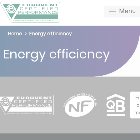
Menu
Home
Energy efficiency
Energy efficiency
F
o
m