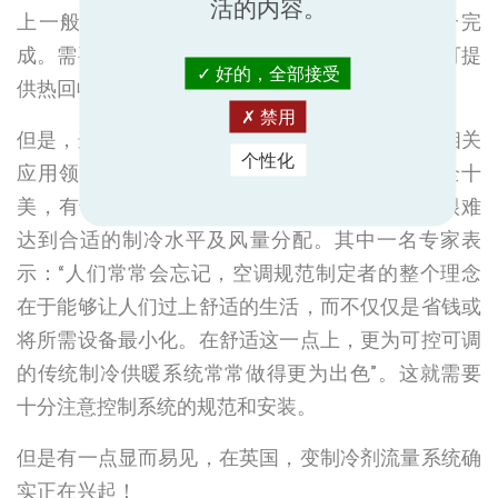
活的内容。
上一般都是由商业空气源热泵或空调/锅炉组合完
成。需要谨记的还有一点，即变制冷剂流量系统可提
好的，全部接受
供热回收选项，供业主进一步提高能效。
禁用
但是，这并不意味着变制冷剂流量就是英国所有相关
个性化
应用领域的万能良药，这一系统其实也并非十全十
美，有专家就指出，非冷冻机DX装置有时仍然很难
达到合适的制冷水平及风量分配。其中一名专家表
示：“人们常常会忘记，空调规范制定者的整个理念
在于能够让人们过上舒适的生活，而不仅仅是省钱或
将所需设备最小化。在舒适这一点上，更为可控可调
的传统制冷供暖系统常常做得更为出色”。这就需要
十分注意控制系统的规范和安装。
但是有一点显而易见，在英国，变制冷剂流量系统确
实正在兴起！