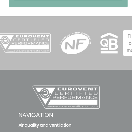
F
o
m
NAVIGATION
Air quality and ventilation