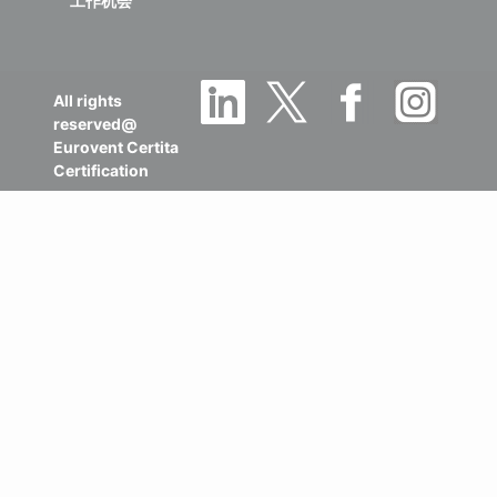
工作机会
All rights
reserved@
Eurovent Certita
Certification