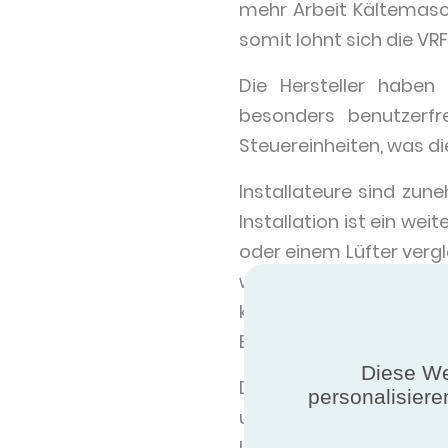
mehr Arbeit Kältemasch
somit lohnt sich die VRF
Die Hersteller haben
besonders benutzerfr
Steuereinheiten, was d
Installateure sind zun
Installation ist ein w
oder einem Lüfter vergle
wobei nur kleine Kühlr
keine Notwendigkeit 
Entlüftung oder viele d
Diese We
Die schiere Vielfälti
personalisiere
unvergleichliche Flex
Lagerbestand spezifizi