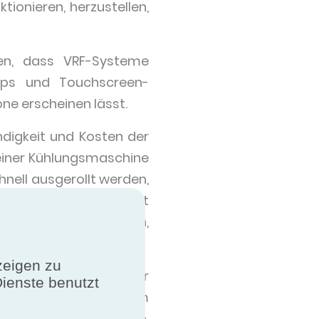
ionieren, herzustellen,
len, dass VRF-Systeme
Apps und Touchscreen-
ne erscheinen lässt.
ndigkeit und Kosten der
 einer Kühlungsmaschine
chnell ausgerollt werden,
 werden müssen. Es gibt
chlagung, Filtration,
zeigen zu
n weiterer Faktor, der
Dienste benutzt
g in der Regel aus dem
n, im Auftrag gebauten,