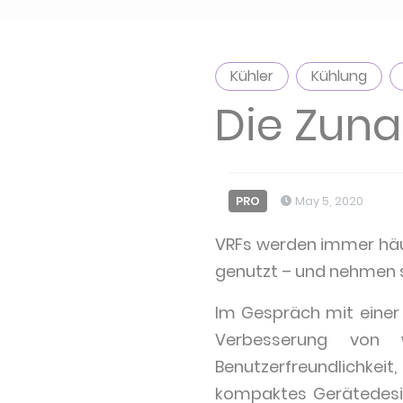
Kühler
Kühlung
Die Zun
PRO
May 5, 2020
VRFs werden immer häu
genutzt – und nehmen s
Im Gespräch mit einer R
Verbesserung von w
Benutzerfreundlichkeit
kompaktes Gerätedesign