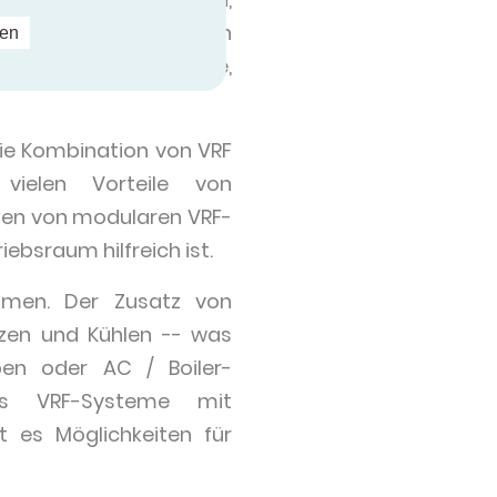
age kann nach und nach
ren
ei einer Kältemaschine,
ie Kombination von VRF
vielen Vorteile von
gen von modularen VRF-
ebsraum hilfreich ist.
umen. Der Zusatz von
zen und Kühlen -- was
pen oder AC / Boiler-
ss VRF-Systeme mit
 es Möglichkeiten für