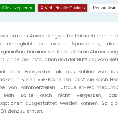
weiterer Vorteil für Spezifizierer. Eine VRF-Anl
Alle akzeptieren
Verbiete alle Cookies
Personalisie
Eigentümern dabei hilft, hohe Kosten, wie etwa b
weitern das Anwendungspotential noch mehr - d
n ermöglicht es einem Spezifizierer, die 
 genießen, bei einer viel kompakteren Abmessun
tlich bei der Installation und der Nutzung vom Betri
iel mehr Fähigkeiten, als das Kühlen von Rä
en in vielen VRF-Baureihen lässt sie auch Hei
gabe von kommerziellen Luftquellen-Wärmepum
. Man sollte auch nicht vergessen, da
ptionen ausgestattet werden können. So gibt
ffizienz zu ernten.