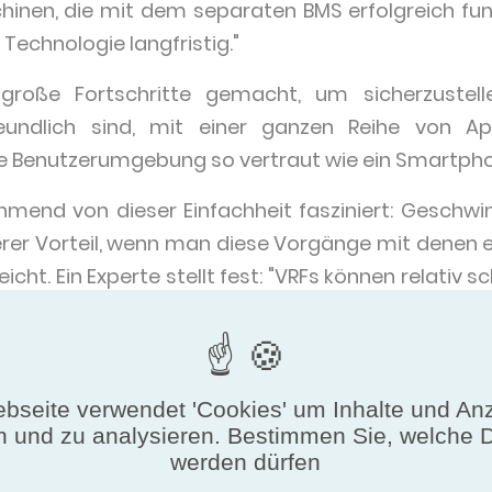
inen, die mit dem separaten BMS erfolgreich funkt
 Technologie langfristig."
 große Fortschritte gemacht, um sicherzustel
eundlich sind, mit einer ganzen Reihe von 
ie Benutzerumgebung so vertraut wie ein Smartpho
ehmend von dieser Einfachheit fasziniert: Geschwi
eiterer Vorteil, wenn man diese Vorgänge mit denen
icht. Ein Experte stellt fest: "VRFs können relativ s
ohre und einfache Kondensatrohrarbeiten montiert
für Wasseraufbereitungsanlagen, Druckbeaufs
ieser anderen Elemente bei Kältemaschinen. "
bseite verwendet 'Cookies' um Inhalte und An
gkeit der Einsatzmöglichkeiten von VRFs ist ei
n und zu analysieren. Bestimmen Sie, welche 
ibilität schafft. Dazu kommt, dass die Ausrüstun
werden dürfen
ert werden kann, im Gegensatz zu den komplizierte