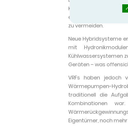
Kältemaschinen – ein 
eingebaut werden, was 
zu vermeiden.
Neue Hybridsysteme er
mit Hydronikmodule
Kühlwassersystemen zu
Geräten – was offensich
VRFs haben jedoch v
Wärmepumpen-Hydrobox
traditionell die Auf
Kombinationen war
Wärmerückgewinnungso
Eigentümer, noch mehr E